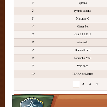
1º
laponia
2º
cynthia isloany
3º
Martinho G
4º
Mister Pet
5º
G A L I L E U
6º
adeantado
7º
Dama d Ouro
8º
Fabizinha 2568
9º
Veio soco
10º
TERRA de Marica
2
3
4
1