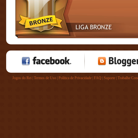
Jogos do Rei
|
Termos de Uso
|
Política de Privacidade
|
FAQ
|
Suporte
|
Trabalhe Con