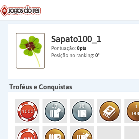
Sapato100_1
Pontuação:
0pts
Posição no ranking:
0º
Troféus e Conquistas