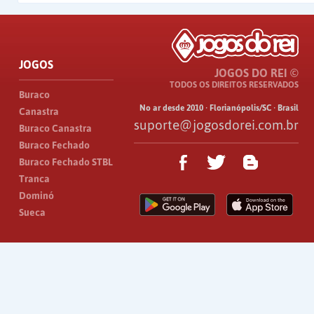
JOGOS
JOGOS DO REI ©
TODOS OS DIREITOS RESERVADOS
Buraco
No ar desde 2010 · Florianópolis/SC · Brasil
Canastra
suporte@jogosdorei.com.br
Buraco Canastra
Buraco Fechado
Buraco Fechado STBL
Tranca
Dominó
Sueca