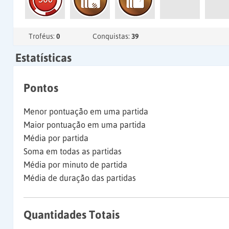
Troféus:
0
Conquistas:
39
Estatísticas
Pontos
Menor pontuação em uma partida
Maior pontuação em uma partida
Média por partida
Soma em todas as partidas
Média por minuto de partida
Média de duração das partidas
Quantidades Totais