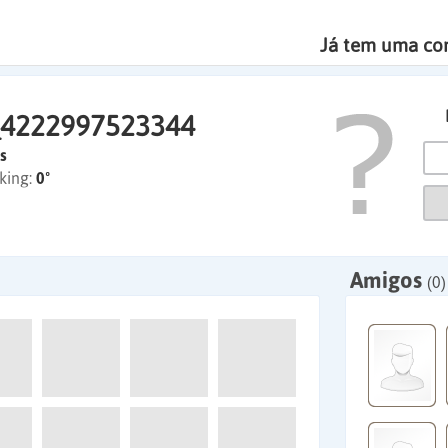
Já tem uma co
4222997523344
s
king:
0º
Amigos
(0)