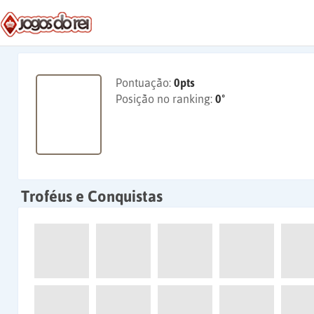
Pontuação:
0pts
Posição no ranking:
0º
Troféus e Conquistas