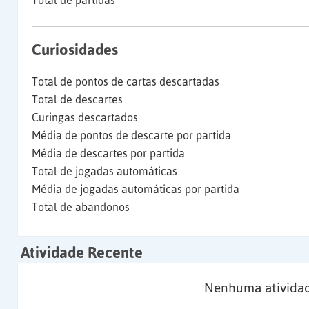
Total de partidas
Curiosidades
Total de pontos de cartas descartadas
Total de descartes
Curingas descartados
Média de pontos de descarte por partida
Média de descartes por partida
Total de jogadas automáticas
Média de jogadas automáticas por partida
Total de abandonos
Atividade Recente
Nenhuma atividad