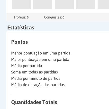
Troféus:
0
Conquistas:
0
Estatísticas
Pontos
Menor pontuação em uma partida
Maior pontuação em uma partida
Média por partida
Soma em todas as partidas
Média por minuto de partida
Média de duração das partidas
Quantidades Totais