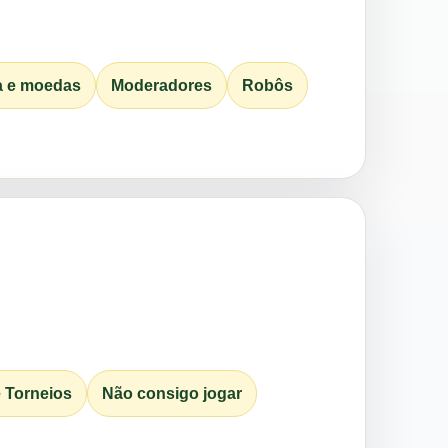
ja e moedas
Moderadores
Robôs
e Torneios
Não consigo jogar