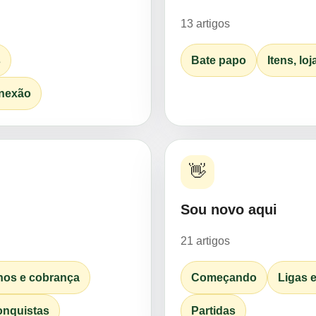
13 artigos
s
Bate papo
Itens, lo
onexão
👋
Sou novo aqui
21 artigos
anos e cobrança
Começando
Ligas 
onquistas
Partidas