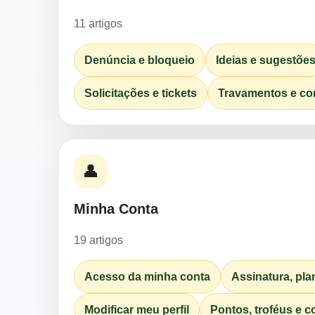
11 artigos
Denúncia e bloqueio
Ideias e sugestõe
Solicitações e tickets
Travamentos e c
👤
Minha Conta
19 artigos
Acesso da minha conta
Assinatura, pl
Modificar meu perfil
Pontos, troféus e c