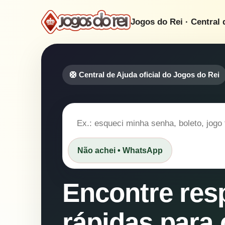
Jogos do Rei · Central 
🛟 Central de Ajuda oficial do Jogos do Rei
Buscar
Não achei • WhatsApp
na
central
de
Encontre res
ajuda
rápidas para 