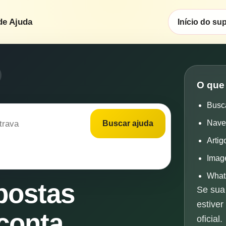
de Ajuda
Início do su
O que
Busc
Nave
Buscar ajuda
Artig
Imag
Whats
postas
Se sua 
estiver
conta,
oficial.