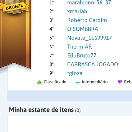
maraleonor56_37
1º
xmariah
2º
Roberto Cardim
3º
O SOMBBRA
4º
Novato_61699917
5º
Therm-AR
6º
EduBruto77
7º
CARRASCA JOGADO
8º
fgloza
9º
Classificado
Intermediário
Reb
Minha estante de itens
(0)