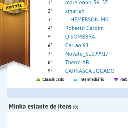
maraleonor56_37
1º
xmariah
2º
---HEMERSON-MG-
3º
Roberto Cardim
4º
O SOMBBRA
5º
Carlao 63
6º
Novato_61699917
7º
Therm-AR
8º
CARRASCA JOGADO
9º
Classificado
Intermediário
Reb
Minha estante de itens
(0)