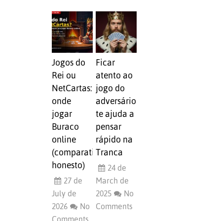
Jogos do
Ficar
Rei ou
atento ao
NetCartas:
jogo do
onde
adversário
jogar
te ajuda a
Buraco
pensar
online
rápido na
(comparativo
Tranca
honesto)
24 de
27 de
March de
July de
2025
No
2026
No
Comments
Comments