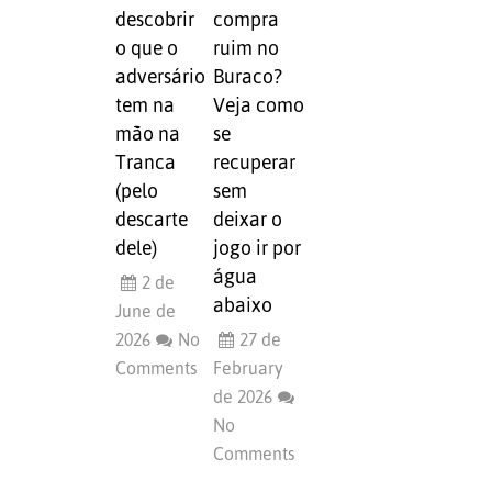
descobrir
compra
o que o
ruim no
adversário
Buraco?
tem na
Veja como
mão na
se
Tranca
recuperar
(pelo
sem
descarte
deixar o
dele)
jogo ir por
água
2 de
abaixo
June de
2026
No
27 de
Comments
February
de 2026
No
Comments