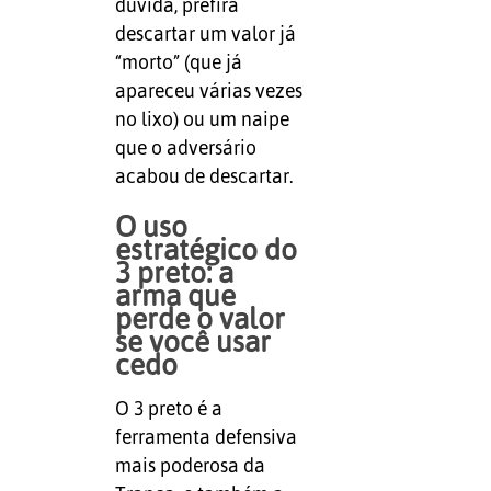
dúvida, prefira
descartar um valor já
“morto” (que já
apareceu várias vezes
no lixo) ou um naipe
que o adversário
acabou de descartar.
O uso
estratégico do
3 preto: a
arma que
perde o valor
se você usar
cedo
O 3 preto é a
ferramenta defensiva
mais poderosa da