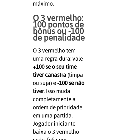
máximo.
O 3 vermelho:
100 pontos de
bônus ou -100
de penalidade
O 3 vermelho tem
uma regra dura: vale
+100 se o seu time
tiver canastra
(limpa
ou suja) e
-100 se não
tiver
. Isso muda
completamente a
ordem de prioridade
em uma partida.
Jogador iniciante
baixa o 3 vermelho
cedo, feliz por