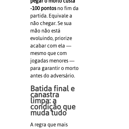
pegar o morto custa
-100 pontos
no fim da
partida. Equivale a
não chegar. Se sua
mão não está
evoluindo, priorize
acabar com ela —
mesmo que com
jogadas menores —
para garantir o morto
antes do adversário.
Batida final e
canastra
limpa: a
condição que
muda tudo
A regra que mais