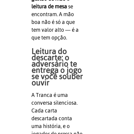
leitura de mesa
se
encontram. A mão
boa não é só a que
tem valor alto — é a
que tem opção.
Leitura do
descarte: o
adversário te
entrega o jogo
se você souber
ouvir
A Tranca é uma
conversa silenciosa.
Cada carta
descartada conta
uma história, e o
jogador de pressa não