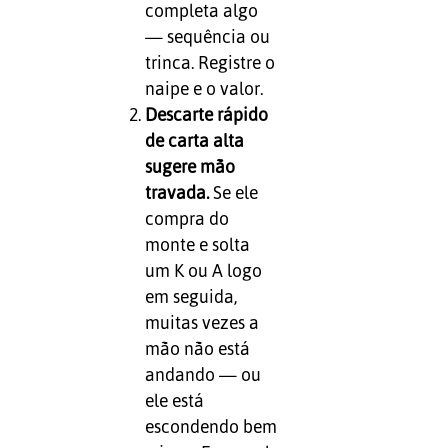
completa algo
— sequência ou
trinca. Registre o
naipe e o valor.
Descarte rápido
de carta alta
sugere mão
travada.
Se ele
compra do
monte e solta
um K ou A logo
em seguida,
muitas vezes a
mão não está
andando — ou
ele está
escondendo bem