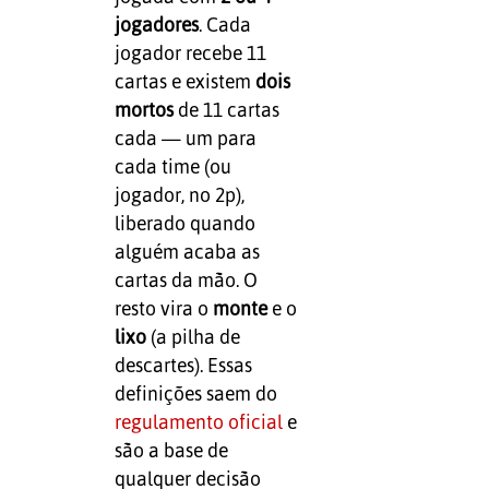
jogadores
. Cada
jogador recebe 11
cartas e existem
dois
mortos
de 11 cartas
cada — um para
cada time (ou
jogador, no 2p),
liberado quando
alguém acaba as
cartas da mão. O
resto vira o
monte
e o
lixo
(a pilha de
descartes). Essas
definições saem do
regulamento oficial
e
são a base de
qualquer decisão