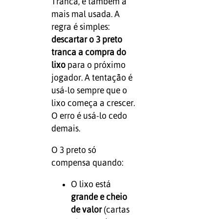
Tranca, e também a
mais mal usada. A
regra é simples:
descartar o 3 preto
tranca a compra do
lixo
para o próximo
jogador. A tentação é
usá-lo sempre que o
lixo começa a crescer.
O erro é usá-lo cedo
demais.
O 3 preto só
compensa quando:
O lixo está
grande e cheio
de valor
(cartas