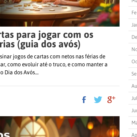
Ma
Fe
Ja
rtas para jogar com os
De
rias (guia dos avós)
N
sinar jogos de cartas com netos nas férias de
Oc
ar, como evoluir até o truco, e como manter a
 Dia dos Avós....
Se
Au
Ju
Ju
Ma
Ap