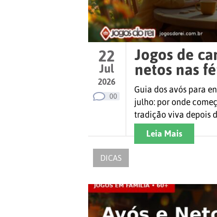
Jogos de ca
22
netos nas fé
Jul
2026
Guia dos avós para en
00
julho: por onde começ
tradição viva depois do
Leia Mais
DICAS