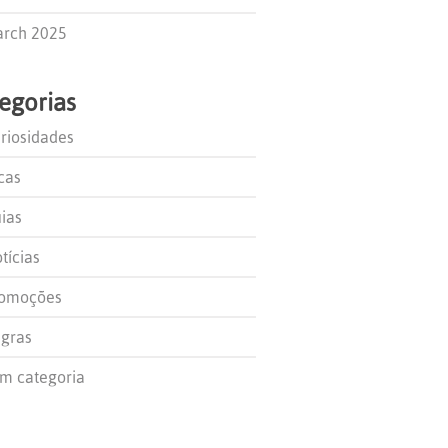
rch 2025
egorias
riosidades
cas
ias
tícias
omoções
gras
m categoria