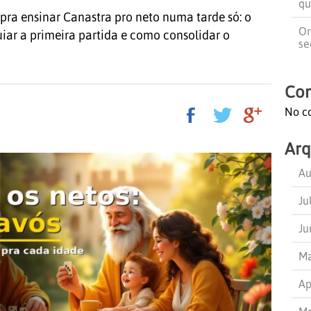
qu
 pra ensinar Canastra pro neto numa tarde só: o
Or
iar a primeira partida e como consolidar o
se
Com
No c
Arq
Au
Ju
Ju
Ma
Ap