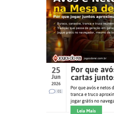
Por que avó
25
cartas junto
Jun
2026
Por que avós e netos 
01
tranca e truco aprox
jogar grátis no navega
Leia Mais