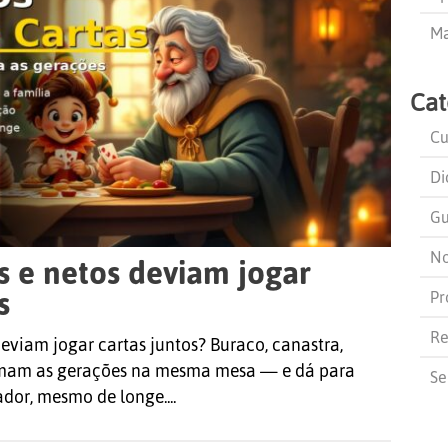
Ma
Cat
Cu
Di
Gu
No
s e netos deviam jogar
s
Pr
Re
deviam jogar cartas juntos? Buraco, canastra,
imam as gerações na mesma mesa — e dá para
Se
dor, mesmo de longe....