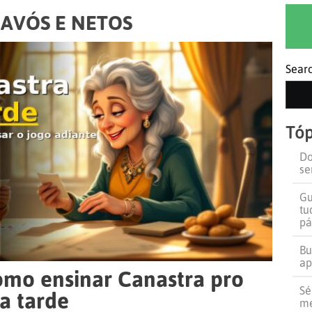
:
AVÓS E NETOS
Sear
Tóp
Do
se
Gu
tu
pá
Bu
ap
como ensinar Canastra pro
Sé
a tarde
me