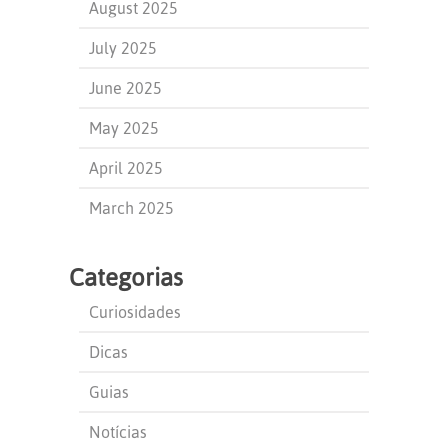
August 2025
July 2025
June 2025
May 2025
April 2025
March 2025
Categorias
Curiosidades
Dicas
Guias
Notícias