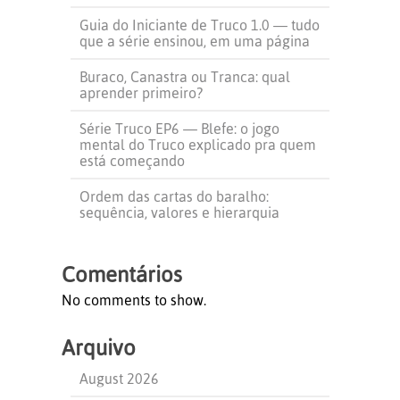
Guia do Iniciante de Truco 1.0 — tudo
que a série ensinou, em uma página
Buraco, Canastra ou Tranca: qual
aprender primeiro?
Série Truco EP6 — Blefe: o jogo
mental do Truco explicado pra quem
está começando
Ordem das cartas do baralho:
sequência, valores e hierarquia
Comentários
No comments to show.
Arquivo
August 2026