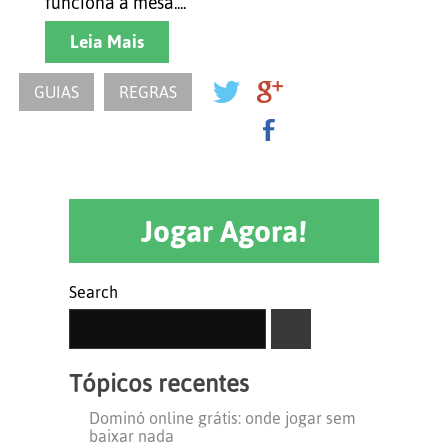
funciona a mesa....
Leia Mais
GUIAS
REGRAS
Jogar Agora!
Search
SEARCH
Tópicos recentes
Dominó online grátis: onde jogar sem
baixar nada