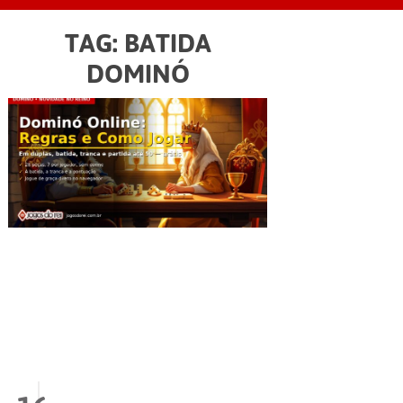
TAG:
BATIDA
DOMINÓ