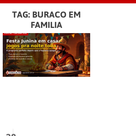
TAG:
BURACO EM
FAMILIA