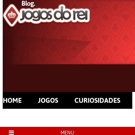
HOME
JOGOS
CURIOSIDADES
MENU