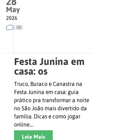
28
May
2026
00
Festa Junina em
casa: os
melhores jogos
Truco, Buraco e Canastra na
de carta pra
Festa Junina em casa: guia
animar a noite
prático pra transformar a noite
toda
no São João mais divertido da
família. Dicas e como jogar
online....
Leia Mais