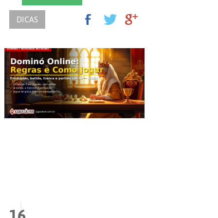
DICAS
16