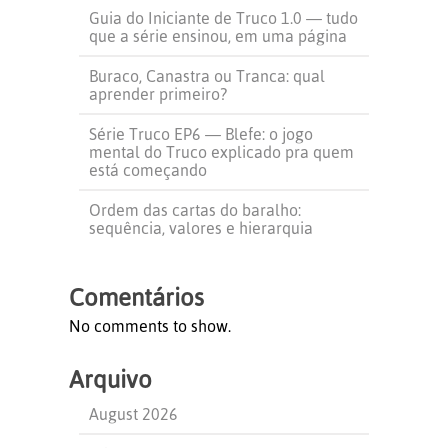
Guia do Iniciante de Truco 1.0 — tudo
que a série ensinou, em uma página
Buraco, Canastra ou Tranca: qual
aprender primeiro?
Série Truco EP6 — Blefe: o jogo
mental do Truco explicado pra quem
está começando
Ordem das cartas do baralho:
sequência, valores e hierarquia
Comentários
No comments to show.
Arquivo
August 2026