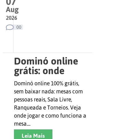
07
Aug
2026
00
Dominó online
grátis: onde
jogar sem baixar
Dominó online 100% grátis,
nada
sem baixar nada: mesas com
pessoas reais, Sala Livre,
Ranqueada e Torneios. Veja
onde jogar e como funciona a
mesa....
Leia Mais