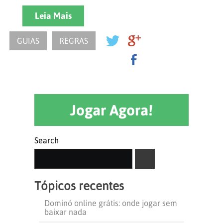
Leia Mais
GUIAS
REGRAS
Jogar Agora!
Search
SEARCH
Tópicos recentes
Dominó online grátis: onde jogar sem
baixar nada