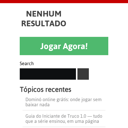
NENHUM
RESULTADO
Jogar Agora!
Search
SEARCH
Tópicos recentes
Dominó online grátis: onde jogar sem
baixar nada
Guia do Iniciante de Truco 1.0 — tudo
que a série ensinou, em uma página