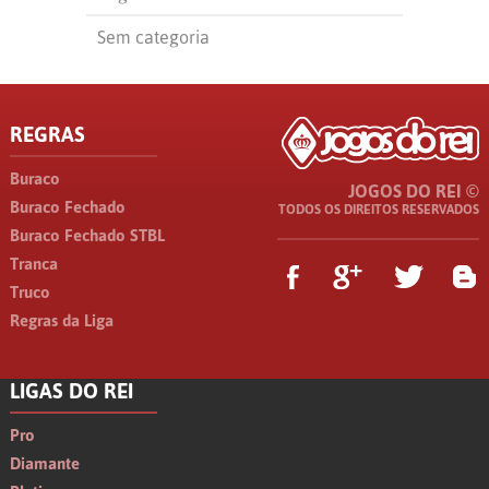
Sem categoria
REGRAS
Buraco
JOGOS DO REI ©
Buraco Fechado
TODOS OS DIREITOS RESERVADOS
Buraco Fechado STBL
Tranca
Truco
Regras da Liga
LIGAS DO REI
Pro
Diamante