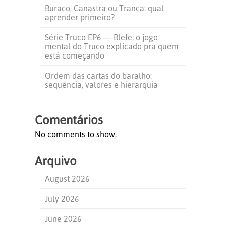
Buraco, Canastra ou Tranca: qual
aprender primeiro?
Série Truco EP6 — Blefe: o jogo
mental do Truco explicado pra quem
está começando
Ordem das cartas do baralho:
sequência, valores e hierarquia
Comentários
No comments to show.
Arquivo
August 2026
July 2026
June 2026