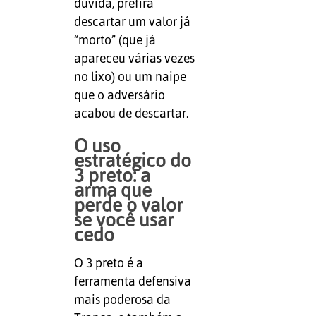
dúvida, prefira
descartar um valor já
“morto” (que já
apareceu várias vezes
no lixo) ou um naipe
que o adversário
acabou de descartar.
O uso
estratégico do
3 preto: a
arma que
perde o valor
se você usar
cedo
O 3 preto é a
ferramenta defensiva
mais poderosa da