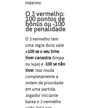
máximo.
O 3 vermelho:
100 pontos de
bônus ou -100
de penalidade
O 3 vermelho tem
uma regra dura: vale
+100 se o seu time
tiver canastra
(limpa
ou suja) e
-100 se não
tiver
. Isso muda
completamente a
ordem de prioridade
em uma partida.
Jogador iniciante
baixa o 3 vermelho
cedo, feliz por