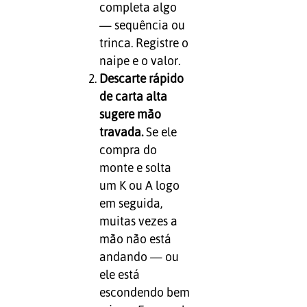
completa algo
— sequência ou
trinca. Registre o
naipe e o valor.
Descarte rápido
de carta alta
sugere mão
travada.
Se ele
compra do
monte e solta
um K ou A logo
em seguida,
muitas vezes a
mão não está
andando — ou
ele está
escondendo bem