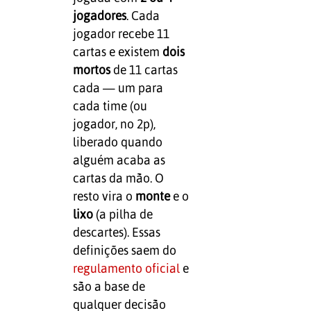
jogadores
. Cada
jogador recebe 11
cartas e existem
dois
mortos
de 11 cartas
cada — um para
cada time (ou
jogador, no 2p),
liberado quando
alguém acaba as
cartas da mão. O
resto vira o
monte
e o
lixo
(a pilha de
descartes). Essas
definições saem do
regulamento oficial
e
são a base de
qualquer decisão