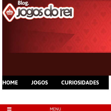
HOME
JOGOS
CURIOSIDADES
MENU