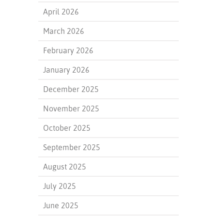
April 2026
March 2026
February 2026
January 2026
December 2025
November 2025
October 2025
September 2025
August 2025
July 2025
June 2025