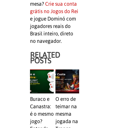
mesa?
Crie sua conta
grátis no Jogos do Rei
e jogue Dominó com
jogadores reais do
Brasil inteiro, direto
no navegador.
RELATED
POSTS
Buraco e
O erro de
Canastra:
teimar na
é o mesmo
mesma
jogo?
jogada na