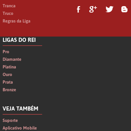
Tranca
Truco
Regras da Liga
LIGAS DO REI
Pro
Diamante
Platina
Ouro
Prata
Bronze
VEJA TAMBÉM
Suporte
Aplicativo Mobile