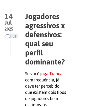
14
Jogadores
Jul
agressivos x
2025
defensivos:
01
qual seu
perfil
dominante?
Se você
joga Tranca
com frequência, já
deve ter percebido
que existem dois tipos
de jogadores bem
distintos: os