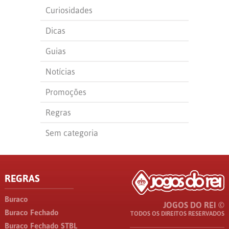
Curiosidades
Dicas
Guias
Notícias
Promoções
Regras
Sem categoria
REGRAS
Buraco
JOGOS DO REI ©
Buraco Fechado
TODOS OS DIREITOS RESERVADOS
Buraco Fechado STBL