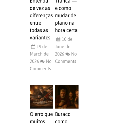
Entenda
Tranca —
de vez as
e como
diferenças
mudar de
entre
plano na
todas as
hora certa
variantes
10 de
19 de
June de
March de
2026
No
2026
No
Comments
Comments
O erro que
Buraco
muitos
como