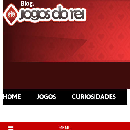
HOME
JOGOS
CURIOSIDADES
MENU