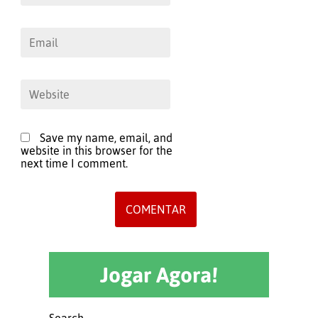
Save my name, email, and
website in this browser for the
next time I comment.
Jogar Agora!