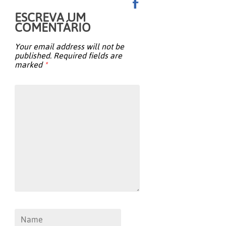
ESCREVA UM
COMENTÁRIO
Your email address will not be
published.
Required fields are
marked
*