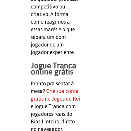
competitivo ou
criativo. A forma
como reagimos a
essas marés é o que
separa um bom
jogador de um
jogador experiente.
Jogue Tranca
online grátis
Pronto pra sentar à
mesa?
Crie sua conta
grátis no Jogos do Rei
e jogue Tranca com
jogadores reais do
Brasil inteiro, direto
no navegador.