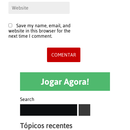
Save my name, email, and
website in this browser for the
next time I comment.
Jogar Agora!
Search
SEARCH
Tópicos recentes