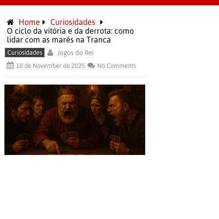
Home
Curiosidades
O ciclo da vitória e da derrota: como
lidar com as marés na Tranca
Curiosidades
Jogos do Rei
10 de November de 2025
No Comments