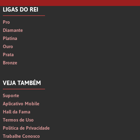
LIGAS DO REI
Pro
Diamante
Platina
Ouro
Prata
Bronze
VEJA TAMBÉM
Suporte
Aplicativo Mobile
Hall da Fama
Termos de Uso
Política de Privacidade
Trabalhe Conosco