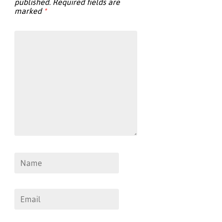
published.
Required fields are
marked
*