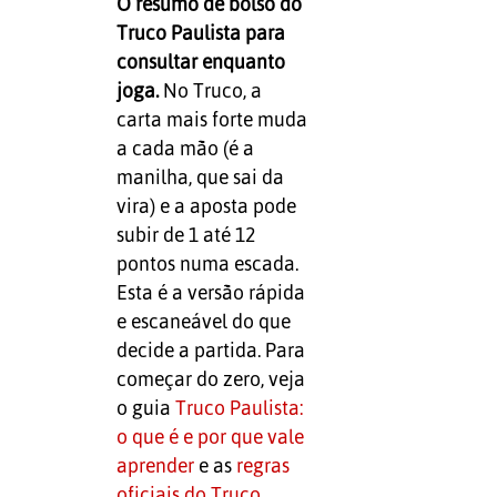
O resumo de bolso do
Truco Paulista para
consultar enquanto
joga.
No Truco, a
carta mais forte muda
a cada mão (é a
manilha, que sai da
vira) e a aposta pode
subir de 1 até 12
pontos numa escada.
Esta é a versão rápida
e escaneável do que
decide a partida. Para
começar do zero, veja
o guia
Truco Paulista:
o que é e por que vale
aprender
e as
regras
oficiais do Truco
.