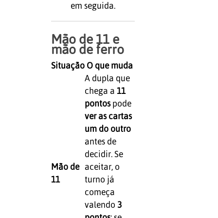
em seguida.
Mão de 11 e
mão de ferro
Situação
O que muda
A dupla que
chega a
11
pontos
pode
ver as cartas
um do outro
antes de
decidir. Se
Mão de
aceitar, o
11
turno já
começa
valendo
3
pontos
; se