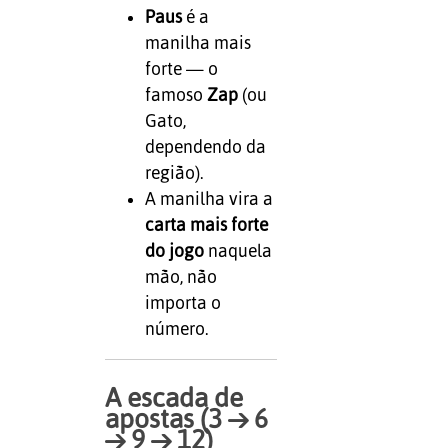
Paus
é a
manilha mais
forte — o
famoso
Zap
(ou
Gato,
dependendo da
região).
A manilha vira a
carta mais forte
do jogo
naquela
mão, não
importa o
número.
A escada de
apostas (3 → 6
→ 9 → 12)