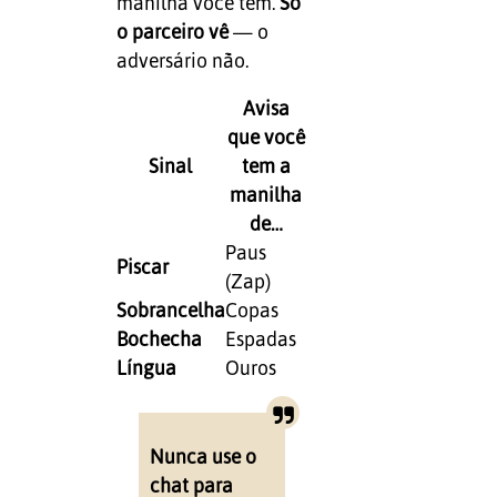
manilha você tem.
Só
o parceiro vê
— o
adversário não.
Avisa
que você
Sinal
tem a
manilha
de…
Paus
Piscar
(Zap)
Sobrancelha
Copas
Bochecha
Espadas
Língua
Ouros
Nunca use o
chat para