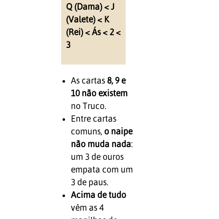
Q (Dama) < J
(Valete) < K
(Rei) < Ás < 2 <
3
As cartas
8, 9 e
10 não existem
no Truco.
Entre cartas
comuns,
o naipe
não muda nada
:
um 3 de ouros
empata com um
3 de paus.
Acima de tudo
vêm as 4