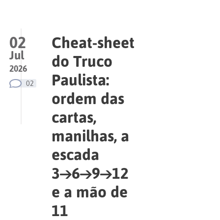
02
Cheat-sheet
Jul
do Truco
2026
Paulista:
02
ordem das
cartas,
manilhas, a
escada
3→6→9→12
e a mão de
11