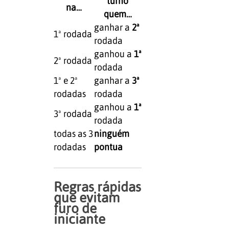
turno
na…
quem…
ganhar a
2ª
1ª rodada
rodada
ganhou a
1ª
2ª rodada
rodada
1ª e 2ª
ganhar a
3ª
rodadas
rodada
ganhou a
1ª
3ª rodada
rodada
todas as 3
ninguém
rodadas
pontua
Regras rápidas
que evitam
furo de
iniciante