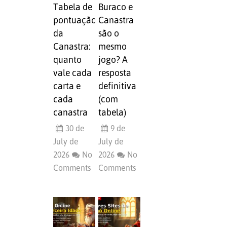
Tabela de
Buraco e
pontuação
Canastra
da
são o
Canastra:
mesmo
quanto
jogo? A
vale cada
resposta
carta e
definitiva
cada
(com
canastra
tabela)
30 de
9 de
July de
July de
2026
No
2026
No
Comments
Comments