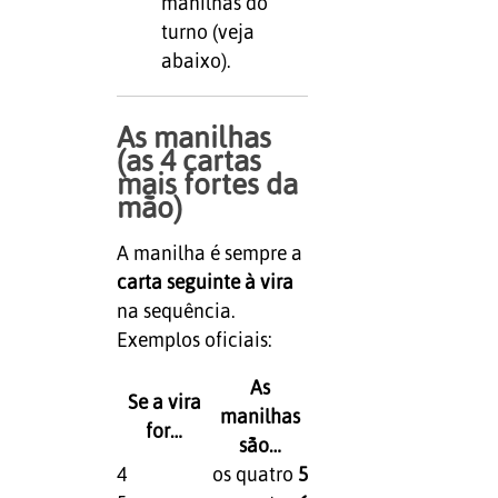
manilhas do
turno (veja
abaixo).
As manilhas
(as 4 cartas
mais fortes da
mão)
A manilha é sempre a
carta seguinte à vira
na sequência.
Exemplos oficiais:
As
Se a vira
manilhas
for…
são…
4
os quatro
5