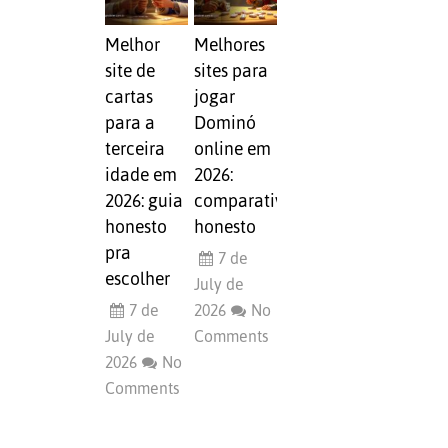
Melhor
Melhores
site de
sites para
cartas
jogar
para a
Dominó
terceira
online em
idade em
2026:
2026: guia
comparativo
honesto
honesto
pra
7 de
escolher
July de
7 de
2026
No
July de
Comments
2026
No
Comments