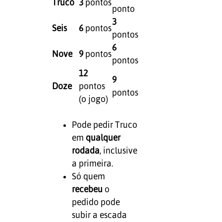
Truco
3
pontos
ponto
3
Seis
6
pontos
pontos
6
Nove
9
pontos
pontos
12
9
Doze
pontos
pontos
(o jogo)
Pode pedir Truco
em
qualquer
rodada
, inclusive
a primeira.
Só quem
recebeu
o
pedido pode
subir a escada