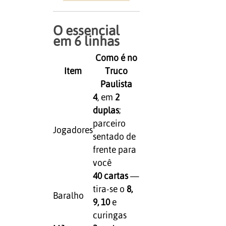
O essencial
em 6 linhas
Como é no
Item
Truco
Paulista
4
, em
2
duplas
;
parceiro
Jogadores
sentado de
frente para
você
40 cartas
—
tira-se o
8,
Baralho
9, 10
e
curingas