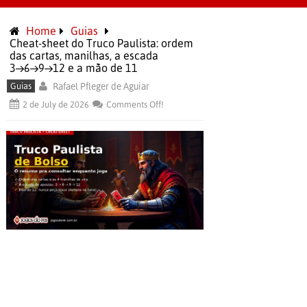
Home
Guias
Cheat-sheet do Truco Paulista: ordem
das cartas, manilhas, a escada
3→6→9→12 e a mão de 11
Guias
Rafael Pfleger de Aguiar
2 de July de 2026
Comments Off!