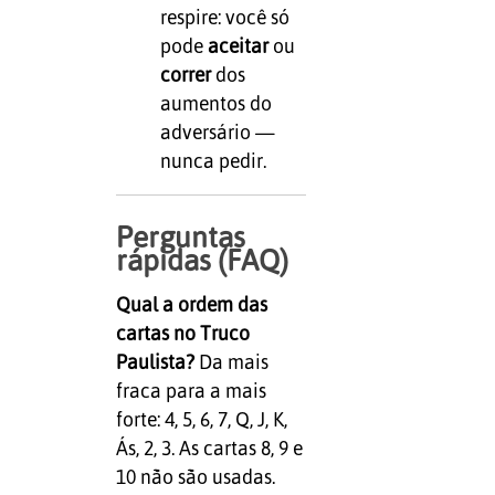
respire: você só
pode
aceitar
ou
correr
dos
aumentos do
adversário —
nunca pedir.
Perguntas
rápidas (FAQ)
Qual a ordem das
cartas no Truco
Paulista?
Da mais
fraca para a mais
forte: 4, 5, 6, 7, Q, J, K,
Ás, 2, 3. As cartas 8, 9 e
10 não são usadas.