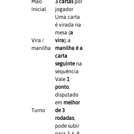
Mão
3 cartas
por
inicial
jogador
Uma carta
é virada na
mesa (
a
Vira /
vira
); a
manilha
manilha é a
carta
seguinte
na
sequência
Vale
1
ponto
,
disputado
em
melhor
Turno
de 3
rodadas
;
pode subir
para 3, 6, 9