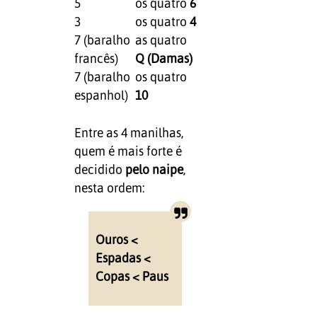
5
os quatro
6
3
os quatro
4
7 (baralho
as quatro
francês)
Q (Damas)
7 (baralho
os quatro
espanhol)
10
Entre as 4 manilhas,
quem é mais forte é
decidido
pelo naipe
,
nesta ordem:
Ouros <
Espadas <
Copas < Paus