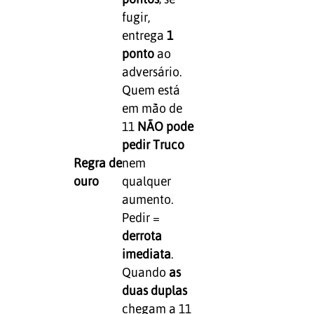
fugir,
entrega
1
ponto
ao
adversário.
Quem está
em mão de
11
NÃO pode
pedir Truco
Regra de
nem
ouro
qualquer
aumento.
Pedir =
derrota
imediata
.
Quando
as
duas duplas
chegam a 11