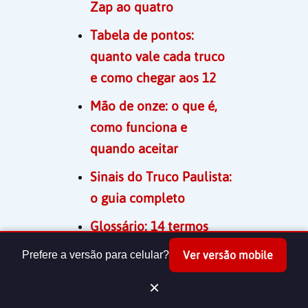
Zap ao quatro
Tabela de pontos:
quanto vale cada truco
e como chegar aos 12
Mão de onze: o que é,
como funciona e
quando aceitar
Sinais do Truco Paulista:
o guia completo
Glossário: 14 termos
essenciais do truco
Prefere a versão para celular?
Ver versão mobile
Truco online grátis:
×
regras, ordem das cartas