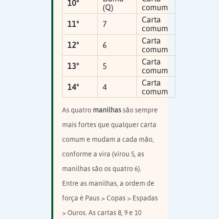
10º
(Q)
comum
Carta
11º
7
comum
Carta
12º
6
comum
Carta
13º
5
comum
Carta
14º
4
comum
As quatro
manilhas
são sempre
mais fortes que qualquer carta
comum e mudam a cada mão,
conforme a vira (virou 5, as
manilhas são os quatro 6).
Entre as manilhas, a ordem de
força é Paus > Copas > Espadas
> Ouros. As cartas 8, 9 e 10