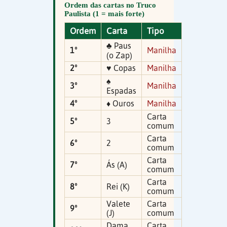
Ordem das cartas no Truco
Paulista (1 = mais forte)
Ordem
Carta
Tipo
♣ Paus
1º
Manilha
(o Zap)
2º
♥ Copas
Manilha
♠
3º
Manilha
Espadas
4º
♦ Ouros
Manilha
Carta
5º
3
comum
Carta
6º
2
comum
Carta
7º
Ás (A)
comum
Carta
8º
Rei (K)
comum
Valete
Carta
9º
(J)
comum
Dama
Carta