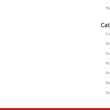
Ma
Cat
Cu
Di
Gu
No
Pr
Re
Se