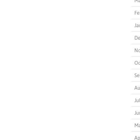
Ma
Fe
Ja
De
N
Oc
Se
Au
Ju
Ju
Ma
Ap