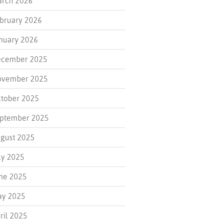
rch 2026
bruary 2026
nuary 2026
cember 2025
ovember 2025
tober 2025
ptember 2025
gust 2025
ly 2025
ne 2025
y 2025
ril 2025