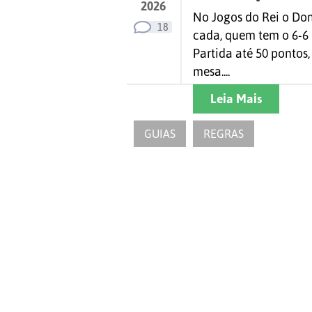
2026
No Jogos do Rei o Dom
18
cada, quem tem o 6-6 
Partida até 50 pontos
mesa....
Leia Mais
GUIAS
REGRAS