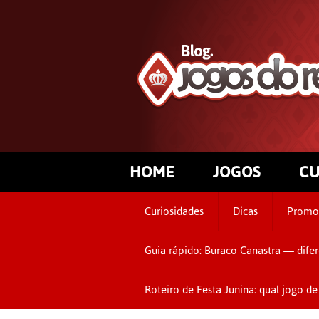
HOME
JOGOS
CU
Curiosidades
Dicas
Promo
Guia rápido: Buraco Canastra — difer
Roteiro de Festa Junina: qual jogo 