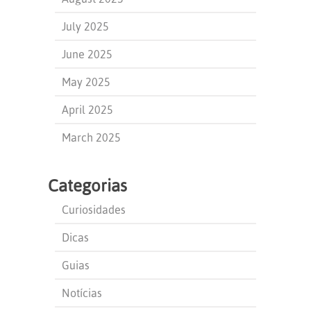
July 2025
June 2025
May 2025
April 2025
March 2025
Categorias
Curiosidades
Dicas
Guias
Notícias