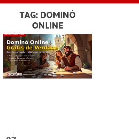
TAG:
DOMINÓ
ONLINE