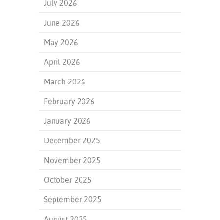
July 2026
June 2026
May 2026
April 2026
March 2026
February 2026
January 2026
December 2025
November 2025
October 2025
September 2025
August 2025