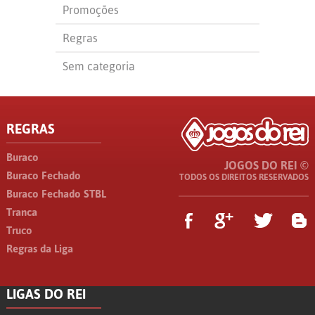
Promoções
Regras
Sem categoria
REGRAS
Buraco
JOGOS DO REI ©
Buraco Fechado
TODOS OS DIREITOS RESERVADOS
Buraco Fechado STBL
Tranca
Truco
Regras da Liga
LIGAS DO REI