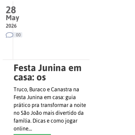
28
May
2026
00
Festa Junina em
casa: os
melhores jogos
Truco, Buraco e Canastra na
de carta pra
Festa Junina em casa: guia
animar a noite
prático pra transformar a noite
toda
no São João mais divertido da
família. Dicas e como jogar
online....