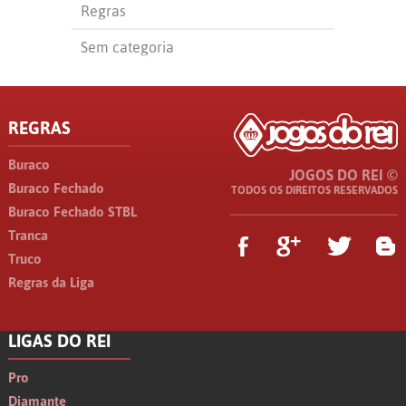
Regras
Sem categoria
REGRAS
Buraco
JOGOS DO REI ©
Buraco Fechado
TODOS OS DIREITOS RESERVADOS
Buraco Fechado STBL
Tranca
Truco
Regras da Liga
LIGAS DO REI
Pro
Diamante