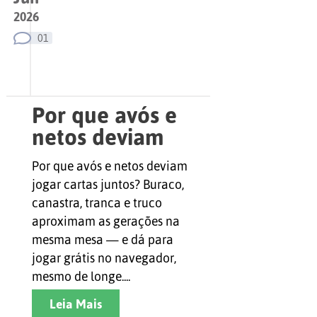
2026
01
Por que avós e
netos deviam
jogar cartas
Por que avós e netos deviam
juntos
jogar cartas juntos? Buraco,
canastra, tranca e truco
aproximam as gerações na
mesma mesa — e dá para
jogar grátis no navegador,
mesmo de longe....
Leia Mais