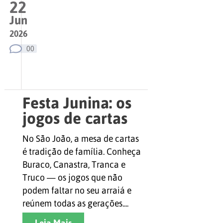
22
Jun
2026
00
Festa Junina: os
jogos de cartas
que não podem
No São João, a mesa de cartas
faltar no São
é tradição de família. Conheça
João
Buraco, Canastra, Tranca e
Truco — os jogos que não
podem faltar no seu arraiá e
reúnem todas as gerações....