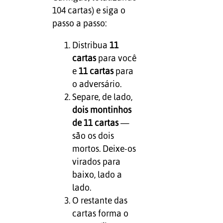
104 cartas) e siga o
passo a passo:
Distribua
11
cartas
para você
e
11 cartas
para
o adversário.
Separe, de lado,
dois montinhos
de 11 cartas
—
são os dois
mortos. Deixe-os
virados para
baixo, lado a
lado.
O restante das
cartas forma o