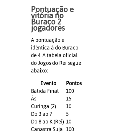
Pontuação e
vitória no
Buraco 2
jogadores
A pontuação é
idêntica à do Buraco
de 4. A tabela oficial
do Jogos do Rei segue
abaixo:
Evento
Pontos
Batida Final
100
Ás
15
Curinga (2)
10
Do 3 ao 7
5
Do 8 ao K (Rei)
10
Canastra Suja
100