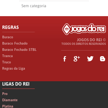
Sem categoria
REGRAS
Buraco
JOGOS DO REI ©
Buraco Fechado
TODOS OS DIREITOS RESERVADOS
Buraco Fechado STBL
Tranca
Truco
Regras da Liga
LIGAS DO REI
Pro
Diamante
Platina