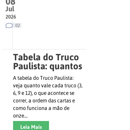
08
Jul
2026
02
Tabela do Truco
Paulista: quantos
pontos vale cada
A tabela do Truco Paulista:
truco e como
veja quanto vale cada truco (3,
chegar aos 12
6, 9 e 12), o que acontece se
correr, a ordem das cartas e
como funciona a mão de
onze....
Leia Mais