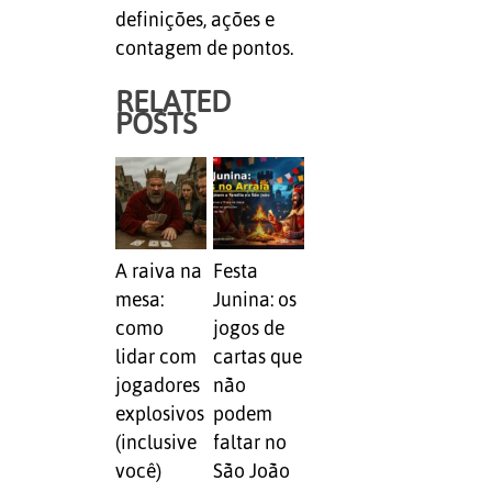
definições, ações e
contagem de pontos.
RELATED
POSTS
A raiva na
Festa
mesa:
Junina: os
como
jogos de
lidar com
cartas que
jogadores
não
explosivos
podem
(inclusive
faltar no
você)
São João