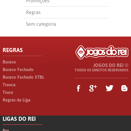
Promoções
Regras
Sem categoria
REGRAS
Buraco
JOGOS DO REI ©
Buraco Fechado
TODOS OS DIREITOS RESERVADOS
Buraco Fechado STBL
Tranca
Truco
Regras da Liga
LIGAS DO REI
Pro