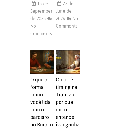
15 de
22 de
September
June de
de 2025
2026
No
No
Comments
Comments
O que a
O que é
forma
timing na
como
Tranca e
você lida
por que
com o
quem
parceiro
entende
no Buraco
isso ganha