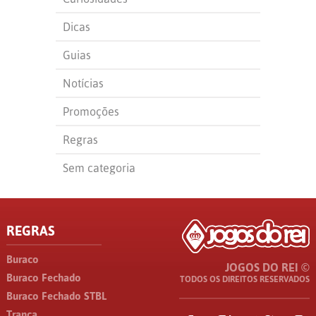
Dicas
Guias
Notícias
Promoções
Regras
Sem categoria
REGRAS
Buraco
JOGOS DO REI ©
Buraco Fechado
TODOS OS DIREITOS RESERVADOS
Buraco Fechado STBL
Tranca