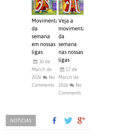
Movimentações
Veja a
da
movimentação
semana
da
em nossas
semana
ligas
nas nossas
ligas
30 de
March de
17 de
2026
No
March de
Comments
2026
No
Comments
NOTíCIAS