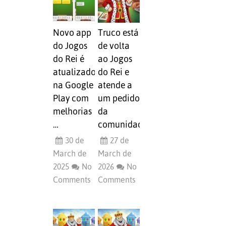
Novo app
Truco está
do Jogos
de volta
do Rei é
ao Jogos
atualizado
do Rei e
na Google
atende a
Play com
um pedido
melhorias
da
…
comunidade
30 de
27 de
March de
March de
2025
No
2026
No
Comments
Comments