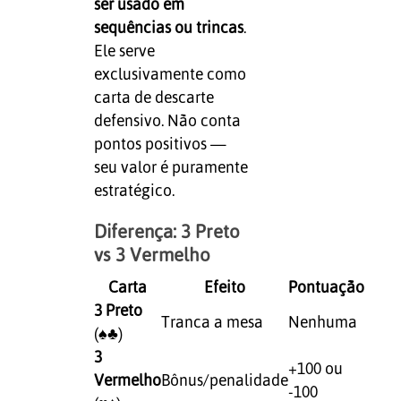
ser usado em
sequências ou trincas
.
Ele serve
exclusivamente como
carta de descarte
defensivo. Não conta
pontos positivos —
seu valor é puramente
estratégico.
Diferença: 3 Preto
vs 3 Vermelho
Carta
Efeito
Pontuação
3 Preto
Tranca a mesa
Nenhuma
(♠♣)
3
+100 ou
Vermelho
Bônus/penalidade
-100