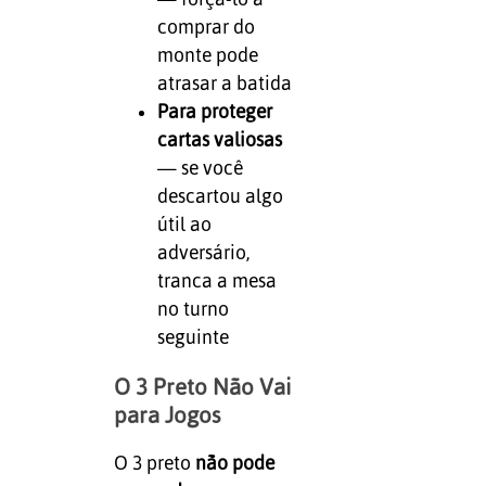
comprar do
monte pode
atrasar a batida
Para proteger
cartas valiosas
— se você
descartou algo
útil ao
adversário,
tranca a mesa
no turno
seguinte
O 3 Preto Não Vai
para Jogos
O 3 preto
não pode