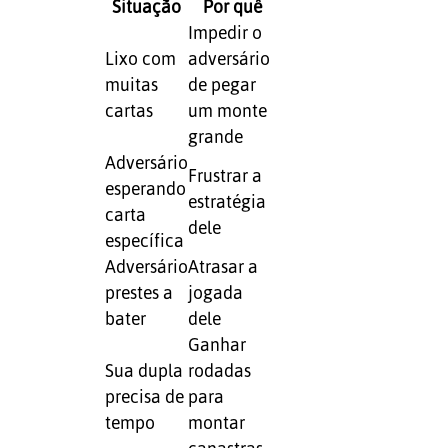
Situação
Por quê
Impedir o
Lixo com
adversário
muitas
de pegar
cartas
um monte
grande
Adversário
Frustrar a
esperando
estratégia
carta
dele
específica
Adversário
Atrasar a
prestes a
jogada
bater
dele
Ganhar
Sua dupla
rodadas
precisa de
para
tempo
montar