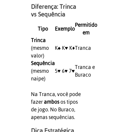
Diferença: Trinca
vs Sequência
Permitido
Tipo
Exemplo
em
Trinca
(mesmo
K♠ K♥ K♦
Tranca
valor)
Sequência
Tranca e
(mesmo
5♥ 6♥ 7♥
Buraco
naipe)
Na Tranca, você pode
fazer
ambos
os tipos
de jogo. No Buraco,
apenas sequências.
Dica Estratégica