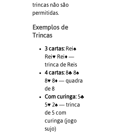
trincas não são
permitidas.
Exemplos de
Trincas
3 cartas:
Rei♠
Rei♥ Rei♦ —
trinca de Reis
4 cartas:
8♣ 8♠
8♥ 8♦ — quadra
de 8
Com curinga:
5♣
5♥ 2♠ — trinca
de 5 com
curinga (jogo
sujo)