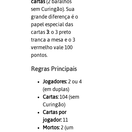
cartas
(2 baralhos
sem Curingão). Sua
grande diferença é o
papel especial das
cartas
3
: o 3 preto
tranca a mesa e o 3
vermelho vale 100
pontos.
Regras Principais
Jogadores:
2 ou 4
(em duplas)
Cartas:
104 (sem
Curingão)
Cartas por
jogador:
11
Mortos:
2 (um