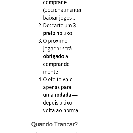
comprar e
(opcionalmente)
baixar jogos…
Descarte um
3
preto
no lixo
O próximo
jogador será
obrigado
a
comprar do
monte
O efeito vale
apenas para
uma rodada
—
depois o lixo
volta ao normal
Quando Trancar?