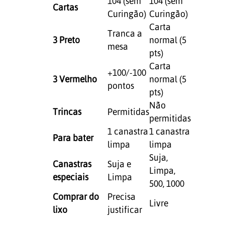
104 (sem
104 (sem
Cartas
Curingão)
Curingão)
Carta
Tranca a
3 Preto
normal (5
mesa
pts)
Carta
+100/-100
3 Vermelho
normal (5
pontos
pts)
Não
Trincas
Permitidas
permitidas
1 canastra
1 canastra
Para bater
limpa
limpa
Suja,
Canastras
Suja e
Limpa,
especiais
Limpa
500, 1000
Comprar do
Precisa
Livre
lixo
justificar