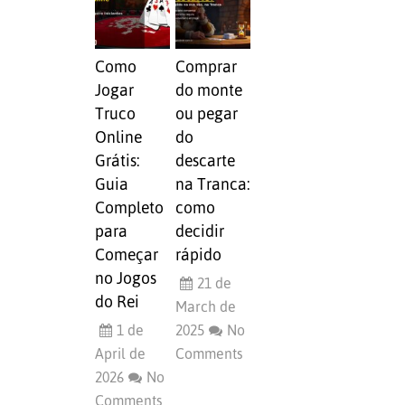
Como
Comprar
Jogar
do monte
Truco
ou pegar
Online
do
Grátis:
descarte
Guia
na Tranca:
Completo
como
para
decidir
Começar
rápido
no Jogos
21 de
do Rei
March de
1 de
2025
No
April de
Comments
2026
No
Comments