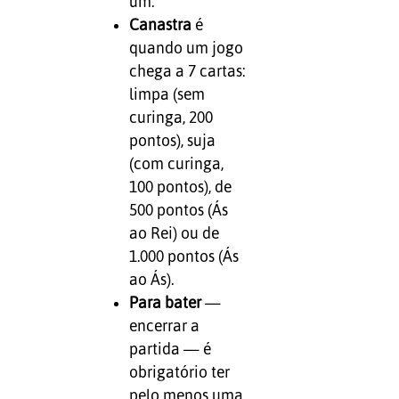
um.
Canastra
é
quando um jogo
chega a 7 cartas:
limpa (sem
curinga, 200
pontos), suja
(com curinga,
100 pontos), de
500 pontos (Ás
ao Rei) ou de
1.000 pontos (Ás
ao Ás).
Para bater
—
encerrar a
partida — é
obrigatório ter
pelo menos uma