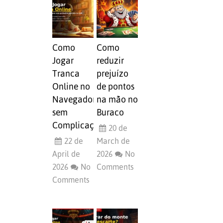
Como
Como
Jogar
reduzir
Tranca
prejuízo
Online no
de pontos
Navegador
na mão no
sem
Buraco
Complicação
20 de
22 de
March de
April de
2026
No
2026
No
Comments
Comments