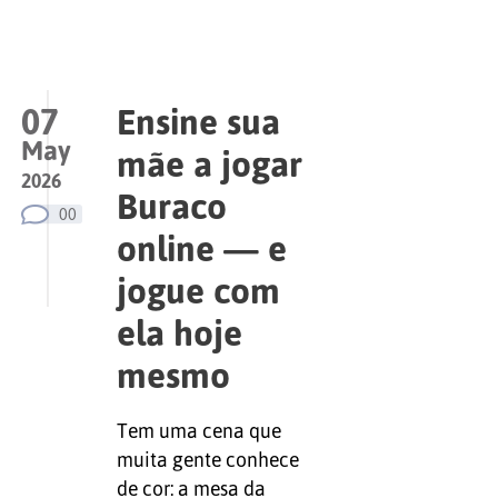
07
Ensine sua
May
mãe a jogar
2026
Buraco
00
online — e
jogue com
ela hoje
mesmo
Tem uma cena que
muita gente conhece
de cor: a mesa da