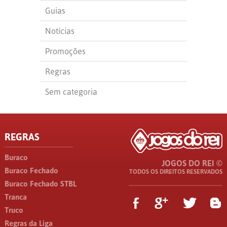
Guias
Notícias
Promoções
Regras
Sem categoria
REGRAS
Buraco
JOGOS DO REI ©
Buraco Fechado
TODOS OS DIREITOS RESERVADOS
Buraco Fechado STBL
Tranca
Truco
Regras da Liga