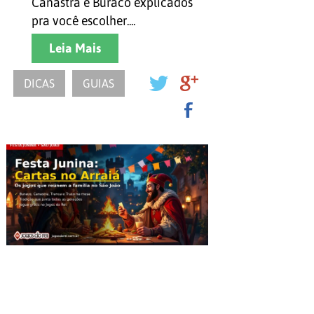
Canastra e Buraco explicados
pra você escolher....
Leia Mais
DICAS
GUIAS