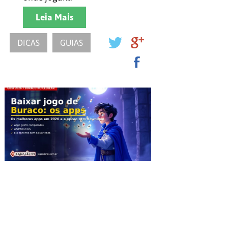
Leia Mais
DICAS
GUIAS