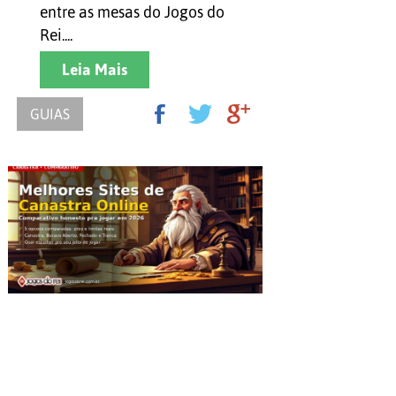
entre as mesas do Jogos do
Rei....
Leia Mais
GUIAS