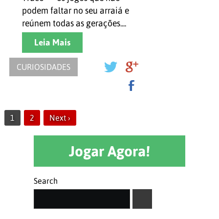
podem faltar no seu arraiá e
reúnem todas as gerações....
Leia Mais
CURIOSIDADES
1
2
Next ›
Jogar Agora!
Search
SEARCH