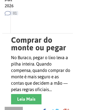
2026
01
Comprar do
monte ou pegar
o lixo no Buraco:
No Buraco, pegar o lixo leva a
como decidir na
pilha inteira. Quando
sua vez
compensa, quando comprar do
monte é mais seguro e as
contas que decidem a mão —
pelas regras oficiais....
Leia Mais