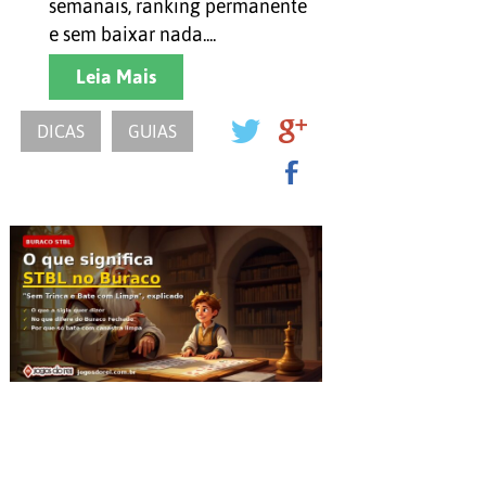
semanais, ranking permanente
e sem baixar nada....
Leia Mais
DICAS
GUIAS