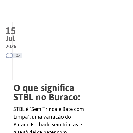
15
Jul
2026
02
O que significa
STBL no Buraco:
“Sem Trinca e
STBL é “Sem Trinca e Bate com
Bate com Limpa”
Limpa”: uma variação do
explicado
Buraco Fechado sem trincas e
que só deixa bater com