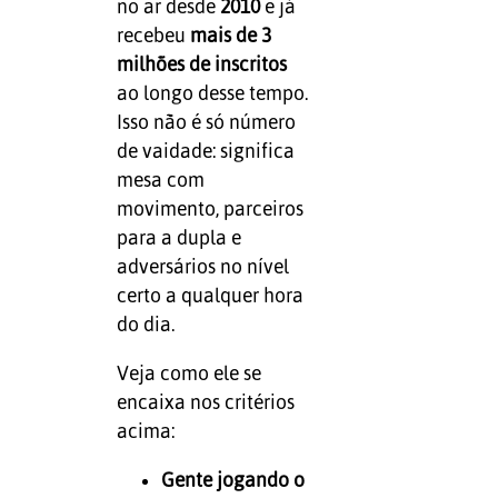
no ar desde
2010
e já
recebeu
mais de 3
milhões de inscritos
ao longo desse tempo.
Isso não é só número
de vaidade: significa
mesa com
movimento, parceiros
para a dupla e
adversários no nível
certo a qualquer hora
do dia.
Veja como ele se
encaixa nos critérios
acima:
Gente jogando o