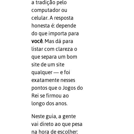
a tradição pelo
computador ou
celular. A resposta
honesta é: depende
do que importa para
você
. Mas dá para
listar com clareza o
que separa um bom
site de um site
qualquer — e foi
exatamente nesses
pontos que o Jogos do
Rei se firmou ao
longo dos anos.
Neste guia, a gente
vai direto ao que pesa
na hora de escolher: