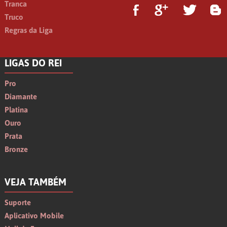
Tranca
Truco
Regras da Liga
LIGAS DO REI
Pro
Diamante
Platina
Ouro
Prata
Bronze
VEJA TAMBÉM
Suporte
Aplicativo Mobile