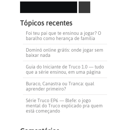
SEARCH
Tópicos recentes
Foi teu pai que te ensinou a jogar? O
baralho como herança de família
Dominó online grátis: onde jogar sem
baixar nada
Guia do Iniciante de Truco 1.0 — tudo
que a série ensinou, em uma página
Buraco, Canastra ou Tranca: qual
aprender primeiro?
Série Truco EP6 — Blefe: o jogo
mental do Truco explicado pra quem
está começando