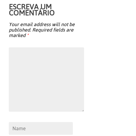
ESCREVA UM
COMENTÁRIO
Your email address will not be
published.
Required fields are
marked
*