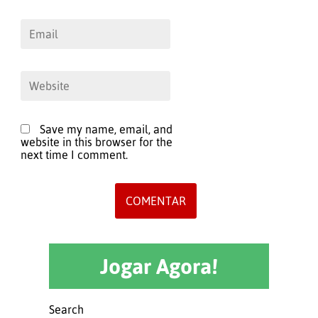
Save my name, email, and
website in this browser for the
next time I comment.
Jogar Agora!
Search