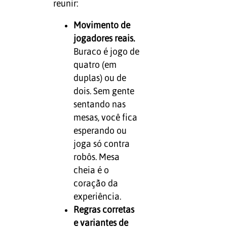
reunir:
Movimento de
jogadores reais.
Buraco é jogo de
quatro (em
duplas) ou de
dois. Sem gente
sentando nas
mesas, você fica
esperando ou
joga só contra
robôs. Mesa
cheia é o
coração da
experiência.
Regras corretas
e variantes de