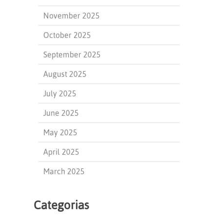
November 2025
October 2025
September 2025
August 2025
July 2025
June 2025
May 2025
April 2025
March 2025
Categorias