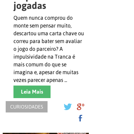
jogadas
impulsivas
Quem nunca comprou do
revelam sobre
monte sem pensar muito,
você na Tranca
descartou uma carta chave ou
correu para bater sem avaliar
o jogo do parceiro? A
impulsividade na Tranca é
mais comum do que se
imagina e, apesar de muitas
vezes parecer apenas ...
Leia Mais
CURIOSIDADES