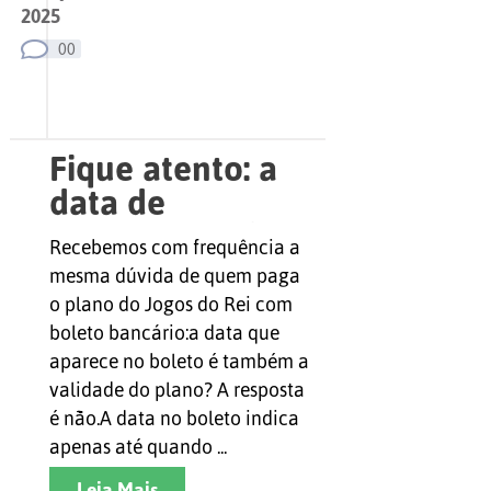
2025
00
Fique atento: a
data de
vencimento do
Recebemos com frequência a
boleto não é a
mesma dúvida de quem paga
validade do se…
o plano do Jogos do Rei com
boleto bancário:a data que
aparece no boleto é também a
validade do plano? A resposta
é não.A data no boleto indica
apenas até quando ...
Leia Mais