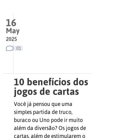
16
May
2025
01
10 benefícios dos
jogos de cartas
para a
Você já pensou que uma
inteligência
simples partida de truco,
emocional
buraco ou Uno pode ir muito
além da diversão? Os jogos de
cartas, além de estimularem o