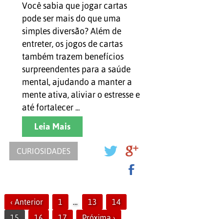
saúde mental
Você sabia que jogar cartas
pode ser mais do que uma
simples diversão? Além de
entreter, os jogos de cartas
também trazem benefícios
surpreendentes para a saúde
mental, ajudando a manter a
mente ativa, aliviar o estresse e
até fortalecer ...
Leia Mais
CURIOSIDADES
‹ Anterior
1
…
13
14
15
16
17
Próxima ›