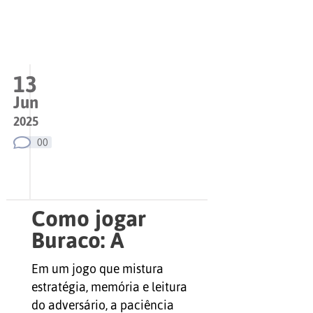
13
Jun
2025
00
Como jogar
Buraco: A
paciência é uma
Em um jogo que mistura
virtude (e uma
estratégia, memória e leitura
arma) no jogo de
do adversário, a paciência