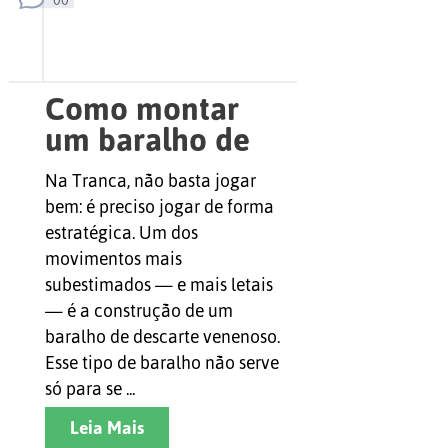
00
Como montar
um baralho de
descarte
Na Tranca, não basta jogar
“venenoso” na
bem: é preciso jogar de forma
Tranca
estratégica. Um dos
movimentos mais
subestimados — e mais letais
— é a construção de um
baralho de descarte venenoso.
Esse tipo de baralho não serve
só para se ...
Leia Mais