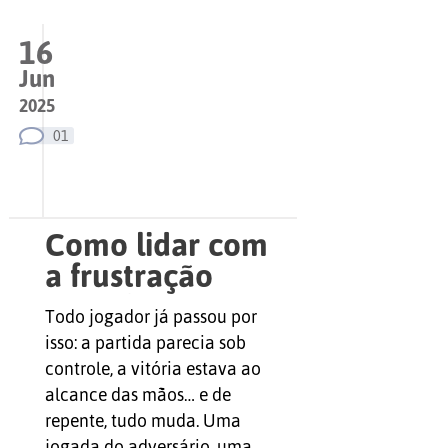
16
Jun
2025
01
Como lidar com
a frustração
quando o jogo
Todo jogador já passou por
vira contra você
isso: a partida parecia sob
controle, a vitória estava ao
alcance das mãos… e de
repente, tudo muda. Uma
jogada do adversário, uma