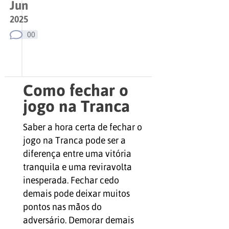
Jun
2025
00
Como fechar o
jogo na Tranca
na hora certa —
Saber a hora certa de fechar o
e por que isso
jogo na Tranca pode ser a
muda tudo
diferença entre uma vitória
tranquila e uma reviravolta
inesperada. Fechar cedo
demais pode deixar muitos
pontos nas mãos do
adversário. Demorar demais