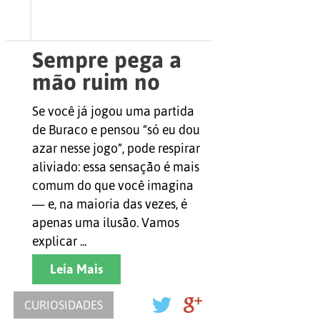
Sempre pega a
mão ruim no
Buraco? A
Se você já jogou uma partida
matemática
de Buraco e pensou “só eu dou
explica o que
azar nesse jogo”, pode respirar
está
aliviado: essa sensação é mais
comum do que você imagina
acontecendo
— e, na maioria das vezes, é
apenas uma ilusão. Vamos
explicar ...
Leia Mais
CURIOSIDADES