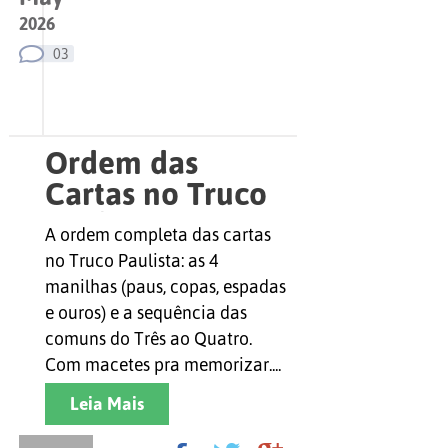
2026
03
Ordem das
Cartas no Truco
Paulista: a
A ordem completa das cartas
Sequência
no Truco Paulista: as 4
Completa do
manilhas (paus, copas, espadas
Zap ao Quatro
e ouros) e a sequência das
comuns do Três ao Quatro.
Com macetes pra memorizar....
Leia Mais