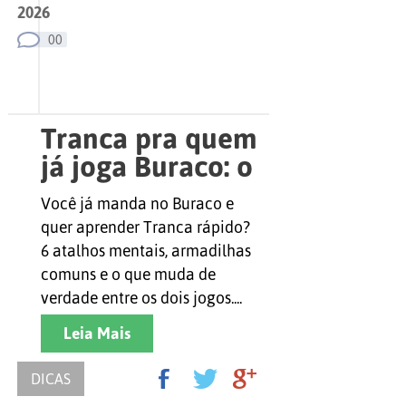
2026
00
Tranca pra quem
já joga Buraco: o
guia rápido
Você já manda no Buraco e
quer aprender Tranca rápido?
6 atalhos mentais, armadilhas
comuns e o que muda de
verdade entre os dois jogos....
Leia Mais
DICAS