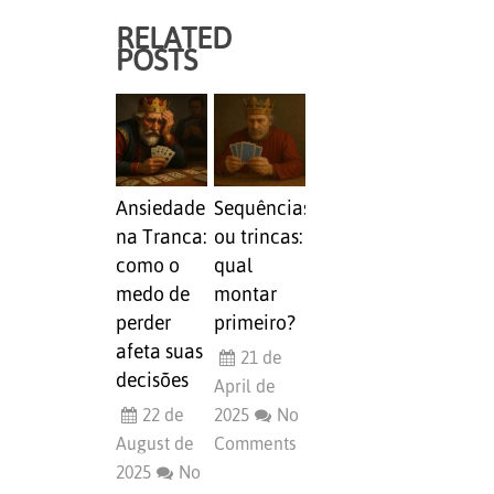
RELATED
POSTS
Ansiedade
Sequências
na Tranca:
ou trincas:
como o
qual
medo de
montar
perder
primeiro?
afeta suas
21 de
decisões
April de
22 de
2025
No
August de
Comments
2025
No