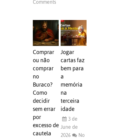
Comments
Comprar
Jogar
ou não
cartas faz
comprar
bem para
no
a
Buraco?
memória
Como
na
decidir
terceira
sem errar
idade
por
3 de
excesso de
June de
cautela
2026
No