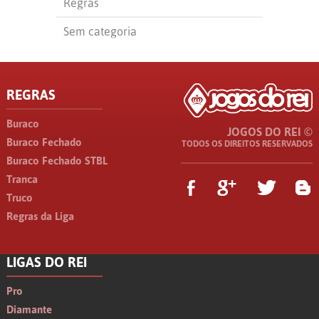
Regras
Sem categoria
REGRAS
Buraco
JOGOS DO REI ©
Buraco Fechado
TODOS OS DIREITOS RESERVADOS
Buraco Fechado STBL
Tranca
Truco
Regras da Liga
LIGAS DO REI
Pro
Diamante