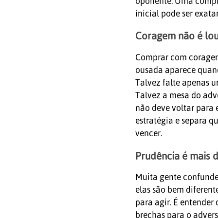
oponente. Uma compr
inicial pode ser exat
Coragem não é lo
Comprar com coragem n
ousada aparece quand
Talvez falte apenas u
Talvez a mesa do adv
não deve voltar para e
estratégia e separa q
vencer.
Prudência é mais 
Muita gente confunde
elas são bem diferent
para agir. É entender
brechas para o advers