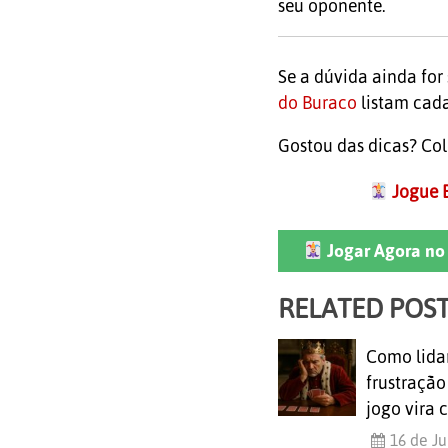
seu oponente.
Se a dúvida ainda for 
do Buraco
listam cada
Gostou das dicas? Co
Jogue B
Jogar Agora no 
RELATED POS
Como lida
frustraçã
jogo vira 
16 de J