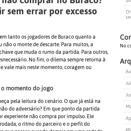
r sem errar por excesso
Or
se
Com
dem tanto os jogadores de Buraco quanto a
 não o monte de descarte. Para muitos, a
No c
chave que muda o rumo da partida. Para outros,
esnecessário. No fim, o dilema sempre retorna à
Arq
e vale mais neste momento, coragem ou
Au
Ju
ia o momento do jogo
Ju
a pela leitura do cenário. O que já está na
Ma
ão do adversário? Em que ponto da partida
r experiente não compra por impulso. Ele
Ap
odada, o ritmo do parceiro e o perfil do
Ma