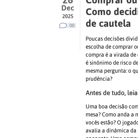
Dec
Como decidi
2025
de cautela
00
Poucas decisões divi
escolha de comprar ou
compra é a virada de 
é sinônimo de risco d
mesma pergunta: o qu
prudência?
Antes de tudo, le
Uma boa decisão começ
mesa? Como anda a m
vocês estão? O jogado
avalia a dinâmica da r