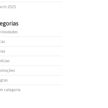
rch 2025
egorias
riosidades
cas
ias
tícias
omoções
gras
m categoria