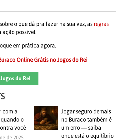
sobre o que dá pra fazer na sua vez, as
regras
 ação possível.
loque em prática agora.
uraco Online Grátis no Jogos do Rei
Jogos do Rei
TS
r com a
Jogar seguro demais
o quando o
no Buraco também é
contra você
um erro — saiba
onde está o equilíbrio
une de 2025