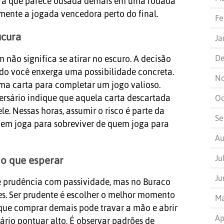
a que parece ousada demais em uma rodada
amente a jogada vencedora perto do final.
Fe
ucura
Ja
De
ão significa se atirar no escuro. A decisão
o você enxerga uma possibilidade concreta.
N
ma carta para completar um jogo valioso.
ersário indique que aquela carta descartada
Oc
le. Nessas horas, assumir o risco é parte da
Se
uem joga para sobreviver de quem joga para
Au
Ju
do que esperar
Ju
 prudência com passividade, mas no Buraco
es. Ser prudente é escolher o melhor momento
Ma
 que comprar demais pode travar a mão e abrir
Ap
ário pontuar alto. É observar padrões de