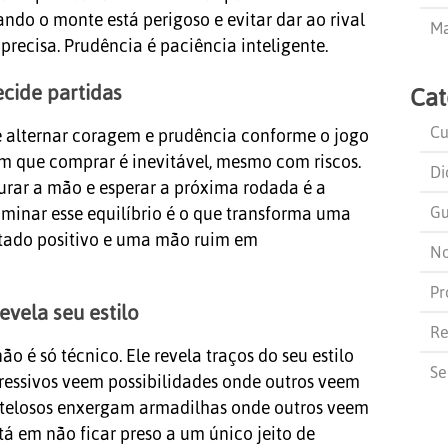
ando o monte está perigoso e evitar dar ao rival
Ma
precisa. Prudência é paciência inteligente.
ecide partidas
Cat
Cu
alternar coragem e prudência conforme o jogo
 que comprar é inevitável, mesmo com riscos.
Di
urar a mão e esperar a próxima rodada é a
Gu
minar esse equilíbrio é o que transforma uma
ado positivo e uma mão ruim em
No
Pr
evela seu estilo
Re
 é só técnico. Ele revela traços do seu estilo
Se
ressivos veem possibilidades onde outros veem
utelosos enxergam armadilhas onde outros veem
á em não ficar preso a um único jeito de