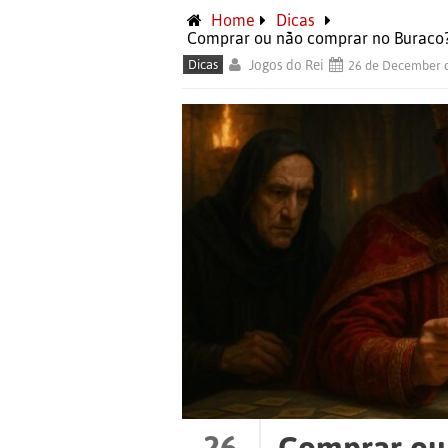
Home
Dicas
Comprar ou não comprar no Buraco? 
Dicas
Jogos do Rei
26 de December 
26
Comprar ou