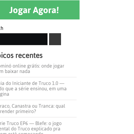
Jogar Agora!
ch
SEARCH
icos recentes
minó online grátis: onde jogar
m baixar nada
ia do Iniciante de Truco 1.0 —
do que a série ensinou, em uma
gina
raco, Canastra ou Tranca: qual
render primeiro?
rie Truco EP6 — Blefe: o jogo
ntal do Truco explicado pra
em está começando