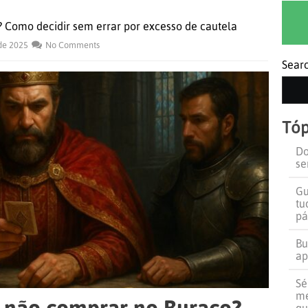
Como decidir sem errar por excesso de cautela
de 2025
No Comments
Sear
Tóp
Do
se
Gu
tu
pá
Bu
ap
Sé
me
 não comprar no Buraco?
qu