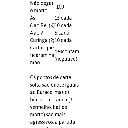
Não pegar
-100
o morto
Ás
15 cada
8 ao Rei (K)
10 cada
4 ao 7
5 cada
Curinga (2)
10 cada
Cartas que
descontam
ficaram na
(negativo)
mão
Os pontos de carta
solta são quase iguais
ao Buraco, mas os
bônus da Tranca (3
vermelho, batida,
morto) são mais
agressivos: a partida