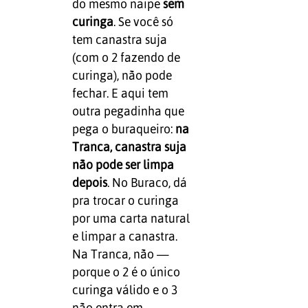
do mesmo naipe
sem
curinga
. Se você só
tem canastra suja
(com o 2 fazendo de
curinga), não pode
fechar. E aqui tem
outra pegadinha que
pega o buraqueiro:
na
Tranca, canastra suja
não pode ser limpa
depois
. No Buraco, dá
pra trocar o curinga
por uma carta natural
e limpar a canastra.
Na Tranca, não —
porque o 2 é o único
curinga válido e o 3
não entra em