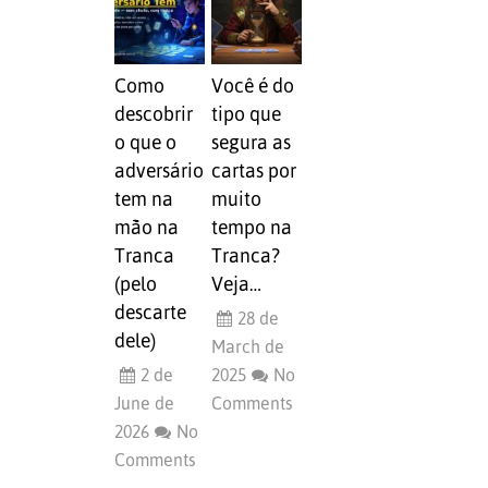
Como
Você é do
descobrir
tipo que
o que o
segura as
adversário
cartas por
tem na
muito
mão na
tempo na
Tranca
Tranca?
(pelo
Veja…
descarte
28 de
dele)
March de
2 de
2025
No
June de
Comments
2026
No
Comments