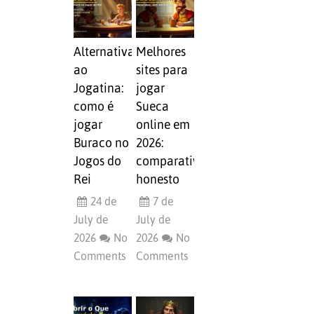
Alternativa
Melhores
ao
sites para
Jogatina:
jogar
como é
Sueca
jogar
online em
Buraco no
2026:
Jogos do
comparativo
Rei
honesto
24 de
7 de
July de
July de
2026
No
2026
No
Comments
Comments