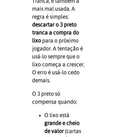
Tranca, e também a
mais mal usada. A
regra é simples:
descartar o 3 preto
tranca a compra do
lixo
para o próximo
jogador. A tentação é
usá-lo sempre que o
lixo começa a crescer.
O erro é usá-lo cedo
demais.
O 3 preto só
compensa quando:
O lixo está
grande e cheio
de valor
(cartas