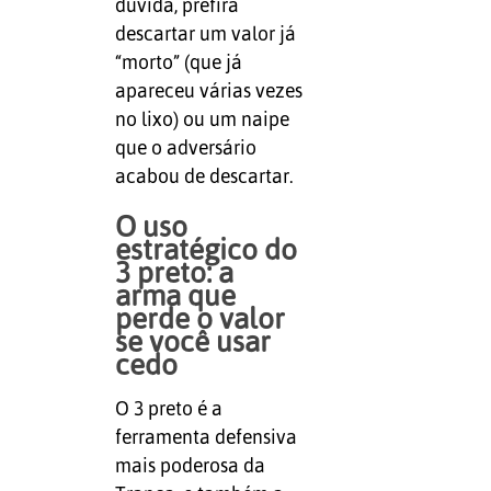
dúvida, prefira
descartar um valor já
“morto” (que já
apareceu várias vezes
no lixo) ou um naipe
que o adversário
acabou de descartar.
O uso
estratégico do
3 preto: a
arma que
perde o valor
se você usar
cedo
O 3 preto é a
ferramenta defensiva
mais poderosa da