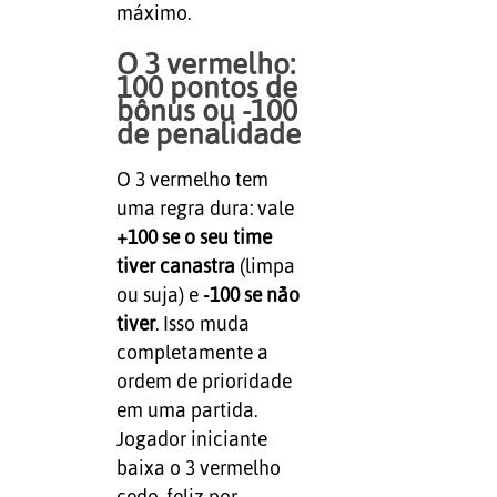
máximo.
O 3 vermelho:
100 pontos de
bônus ou -100
de penalidade
O 3 vermelho tem
uma regra dura: vale
+100 se o seu time
tiver canastra
(limpa
ou suja) e
-100 se não
tiver
. Isso muda
completamente a
ordem de prioridade
em uma partida.
Jogador iniciante
baixa o 3 vermelho
cedo, feliz por