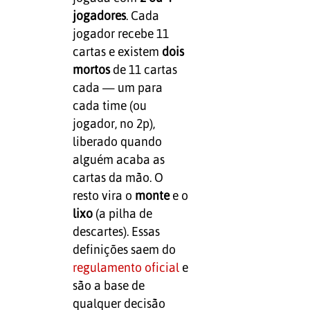
jogadores
. Cada
jogador recebe 11
cartas e existem
dois
mortos
de 11 cartas
cada — um para
cada time (ou
jogador, no 2p),
liberado quando
alguém acaba as
cartas da mão. O
resto vira o
monte
e o
lixo
(a pilha de
descartes). Essas
definições saem do
regulamento oficial
e
são a base de
qualquer decisão