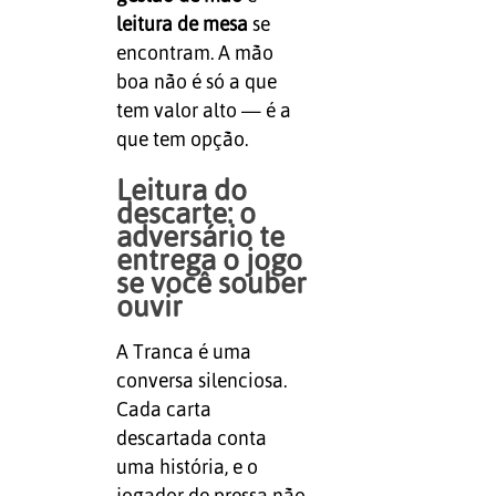
leitura de mesa
se
encontram. A mão
boa não é só a que
tem valor alto — é a
que tem opção.
Leitura do
descarte: o
adversário te
entrega o jogo
se você souber
ouvir
A Tranca é uma
conversa silenciosa.
Cada carta
descartada conta
uma história, e o
jogador de pressa não