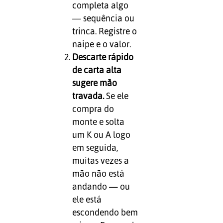
completa algo
— sequência ou
trinca. Registre o
naipe e o valor.
Descarte rápido
de carta alta
sugere mão
travada.
Se ele
compra do
monte e solta
um K ou A logo
em seguida,
muitas vezes a
mão não está
andando — ou
ele está
escondendo bem