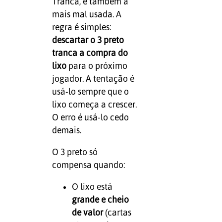
Tranca, e também a
mais mal usada. A
regra é simples:
descartar o 3 preto
tranca a compra do
lixo
para o próximo
jogador. A tentação é
usá-lo sempre que o
lixo começa a crescer.
O erro é usá-lo cedo
demais.
O 3 preto só
compensa quando:
O lixo está
grande e cheio
de valor
(cartas