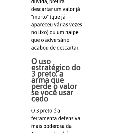
dúvida, prefira
descartar um valor já
“morto” (que já
apareceu várias vezes
no lixo) ou um naipe
que o adversário
acabou de descartar.
O uso
estratégico do
3 preto: a
arma que
perde o valor
se você usar
cedo
O 3 preto é a
ferramenta defensiva
mais poderosa da