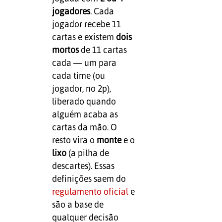
jogadores
. Cada
jogador recebe 11
cartas e existem
dois
mortos
de 11 cartas
cada — um para
cada time (ou
jogador, no 2p),
liberado quando
alguém acaba as
cartas da mão. O
resto vira o
monte
e o
lixo
(a pilha de
descartes). Essas
definições saem do
regulamento oficial
e
são a base de
qualquer decisão