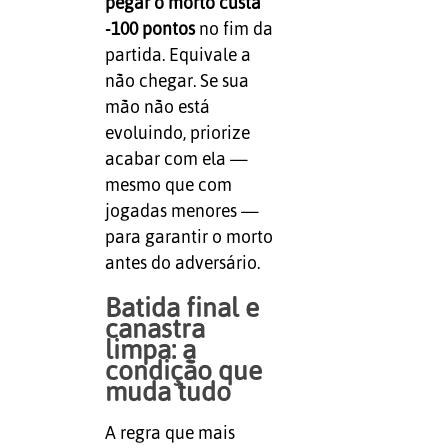
pegar o morto custa
-100 pontos
no fim da
partida. Equivale a
não chegar. Se sua
mão não está
evoluindo, priorize
acabar com ela —
mesmo que com
jogadas menores —
para garantir o morto
antes do adversário.
Batida final e
canastra
limpa: a
condição que
muda tudo
A regra que mais