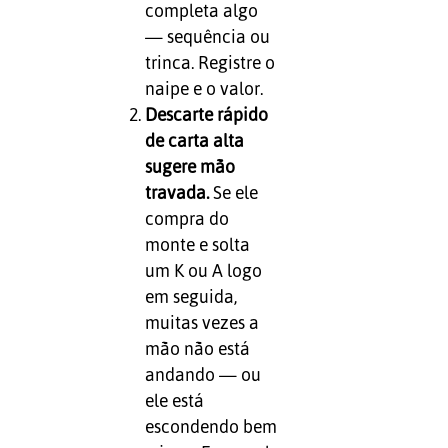
completa algo
— sequência ou
trinca. Registre o
naipe e o valor.
Descarte rápido
de carta alta
sugere mão
travada.
Se ele
compra do
monte e solta
um K ou A logo
em seguida,
muitas vezes a
mão não está
andando — ou
ele está
escondendo bem