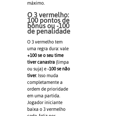
máximo.
O 3 vermelho:
100 pontos de
bônus ou -100
de penalidade
O 3 vermelho tem
uma regra dura: vale
+100 se o seu time
tiver canastra
(limpa
ou suja) e
-100 se não
tiver
. Isso muda
completamente a
ordem de prioridade
em uma partida.
Jogador iniciante
baixa o 3 vermelho
cedo, feliz por