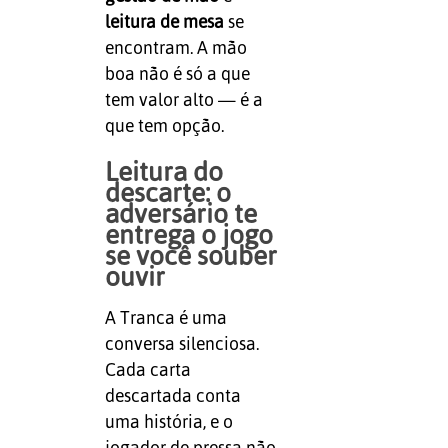
leitura de mesa
se
encontram. A mão
boa não é só a que
tem valor alto — é a
que tem opção.
Leitura do
descarte: o
adversário te
entrega o jogo
se você souber
ouvir
A Tranca é uma
conversa silenciosa.
Cada carta
descartada conta
uma história, e o
jogador de pressa não