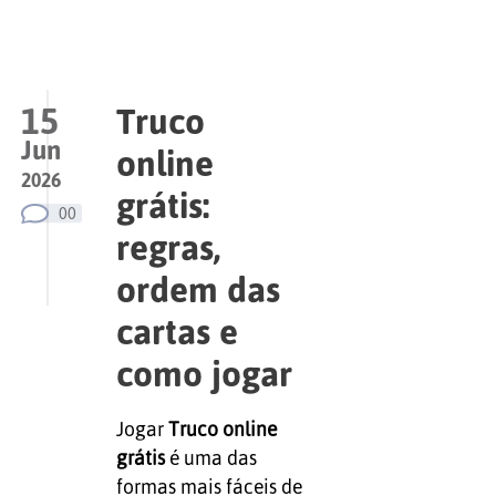
15
Truco
Jun
online
2026
grátis:
00
regras,
ordem das
cartas e
como jogar
Jogar
Truco online
grátis
é uma das
formas mais fáceis de