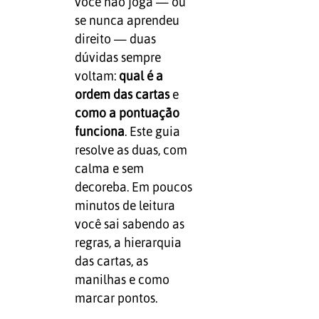
você não joga — ou
se nunca aprendeu
direito — duas
dúvidas sempre
voltam:
qual é a
ordem das cartas
e
como a pontuação
funciona
. Este guia
resolve as duas, com
calma e sem
decoreba. Em poucos
minutos de leitura
você sai sabendo as
regras, a hierarquia
das cartas, as
manilhas e como
marcar pontos.