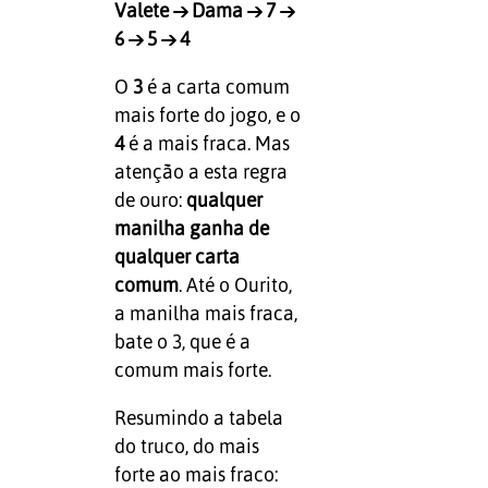
Valete → Dama → 7 →
6 → 5 → 4
O
3
é a carta comum
mais forte do jogo, e o
4
é a mais fraca. Mas
atenção a esta regra
de ouro:
qualquer
manilha ganha de
qualquer carta
comum
. Até o Ourito,
a manilha mais fraca,
bate o 3, que é a
comum mais forte.
Resumindo a tabela
do truco, do mais
forte ao mais fraco: