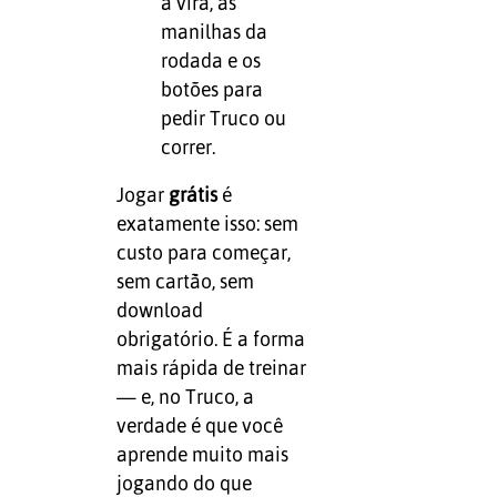
a vira, as
manilhas da
rodada e os
botões para
pedir Truco ou
correr.
Jogar
grátis
é
exatamente isso: sem
custo para começar,
sem cartão, sem
download
obrigatório. É a forma
mais rápida de treinar
— e, no Truco, a
verdade é que você
aprende muito mais
jogando do que