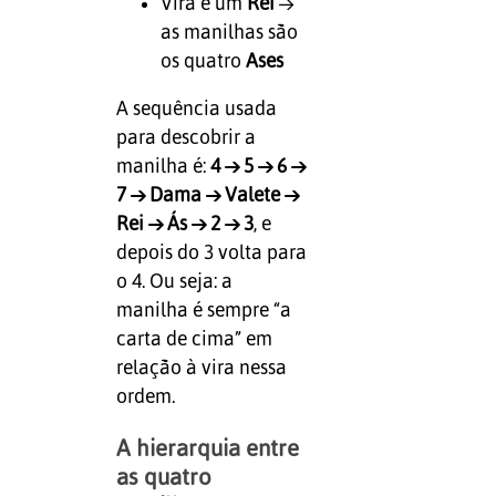
Vira é um
Rei
→
as manilhas são
os quatro
Ases
A sequência usada
para descobrir a
manilha é:
4 → 5 → 6 →
7 → Dama → Valete →
Rei → Ás → 2 → 3
, e
depois do 3 volta para
o 4. Ou seja: a
manilha é sempre “a
carta de cima” em
relação à vira nessa
ordem.
A hierarquia entre
as quatro