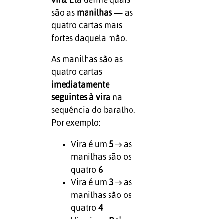
são as
manilhas
— as
quatro cartas mais
fortes daquela mão.
As manilhas são as
quatro cartas
imediatamente
seguintes à vira
na
sequência do baralho.
Por exemplo:
Vira é um
5
→ as
manilhas são os
quatro
6
Vira é um
3
→ as
manilhas são os
quatro
4