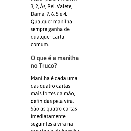
3, 2, Ás, Rei, Valete,
Dama, 7, 6, 5 e 4.
Qualquer manilha
sempre ganha de
qualquer carta
comum.
O que é a manilha
no Truco?
Manilha é cada uma
das quatro cartas
mais fortes da mão,
definidas pela vira.
São as quatro cartas
imediatamente
seguintes à vira na