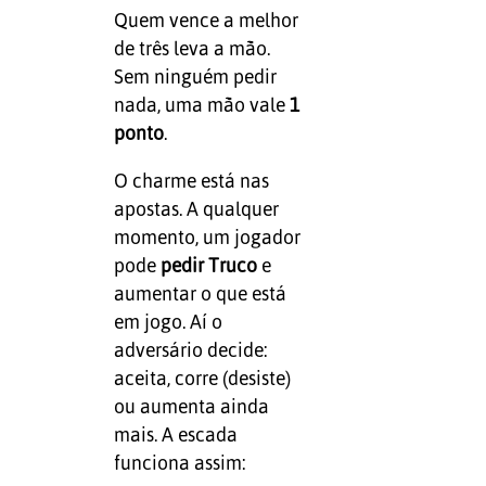
Quem vence a melhor
de três leva a mão.
Sem ninguém pedir
nada, uma mão vale
1
ponto
.
O charme está nas
apostas. A qualquer
momento, um jogador
pode
pedir Truco
e
aumentar o que está
em jogo. Aí o
adversário decide:
aceita, corre (desiste)
ou aumenta ainda
mais. A escada
funciona assim: