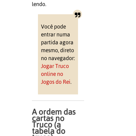
lendo.
Você pode
entrar numa
partida agora
mesmo, direto
no navegador:
Jogar Truco
online no
Jogos do Rei
.
A ordem das
cartas no
Truco (a
tabela do