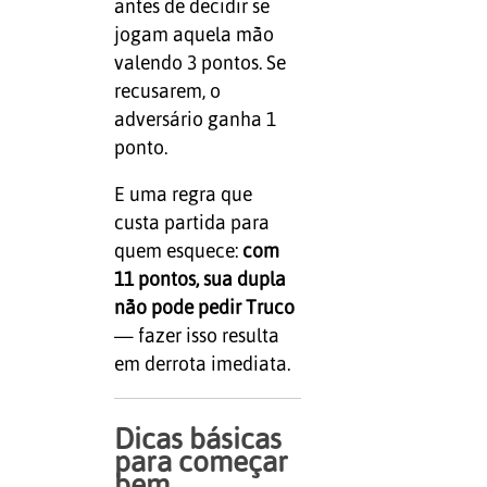
antes de decidir se
jogam aquela mão
valendo 3 pontos. Se
recusarem, o
adversário ganha 1
ponto.
E uma regra que
custa partida para
quem esquece:
com
11 pontos, sua dupla
não pode pedir Truco
— fazer isso resulta
em derrota imediata.
Dicas básicas
para começar
bem