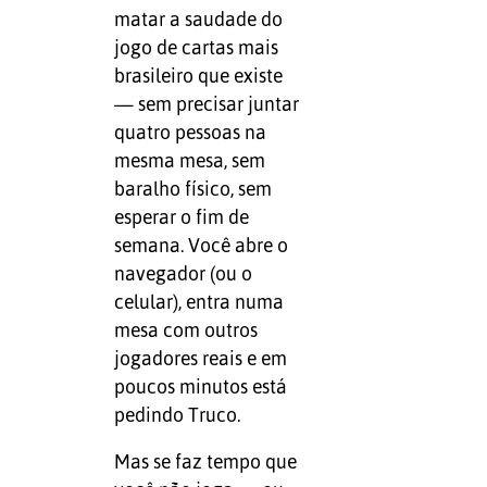
matar a saudade do
jogo de cartas mais
brasileiro que existe
— sem precisar juntar
quatro pessoas na
mesma mesa, sem
baralho físico, sem
esperar o fim de
semana. Você abre o
navegador (ou o
celular), entra numa
mesa com outros
jogadores reais e em
poucos minutos está
pedindo Truco.
Mas se faz tempo que