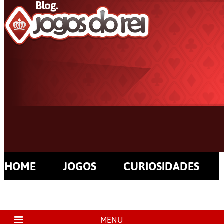
HOME
JOGOS
CURIOSIDADES
MENU