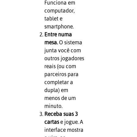
Funciona em
computador,
tablet e
smartphone.
Entre numa
mesa.
O sistema
junta você com
outros jogadores
reais (ou com
parceiros para
completar a
dupla) em
menos de um
minuto.
Receba suas 3
cartas
e jogue. A
interface mostra