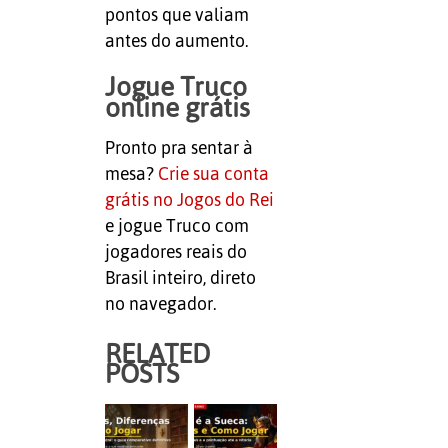
pontos que valiam
antes do aumento.
Jogue Truco
online grátis
Pronto pra sentar à
mesa?
Crie sua conta
grátis no Jogos do Rei
e jogue Truco com
jogadores reais do
Brasil inteiro, direto
no navegador.
RELATED
POSTS