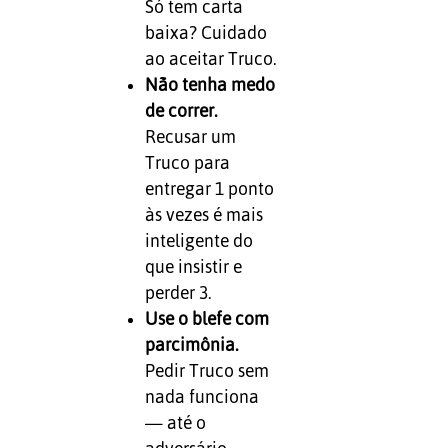
Só tem carta
baixa? Cuidado
ao aceitar Truco.
Não tenha medo
de correr.
Recusar um
Truco para
entregar 1 ponto
às vezes é mais
inteligente do
que insistir e
perder 3.
Use o blefe com
parcimônia.
Pedir Truco sem
nada funciona
— até o