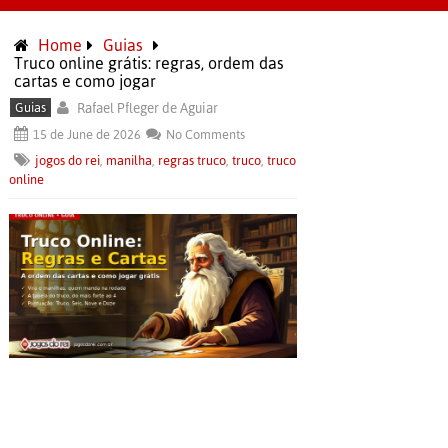
Home
Guias
Truco online grátis: regras, ordem das
cartas e como jogar
Guias
Rafael Pfleger de Aguiar
15 de June de 2026
No Comments
jogos do rei
,
manilha
,
regras truco
,
truco
,
truco
online