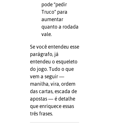
pode “pedir
Truco” para
aumentar
quanto a rodada
vale.
Se você entendeu esse
parágrafo, já
entendeu o esqueleto
do jogo. Tudo o que
vem a seguir —
manilha, vira, ordem
das cartas, escada de
apostas — é detalhe
que enriquece essas
três frases.