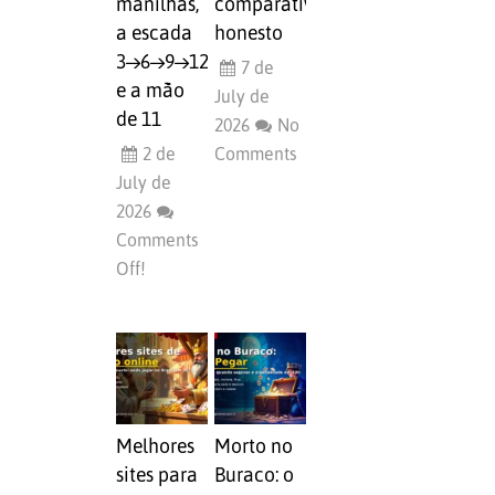
manilhas,
comparativo
a escada
honesto
3→6→9→12
7 de
e a mão
July de
de 11
2026
No
2 de
Comments
July de
2026
Comments
Off!
Melhores
Morto no
sites para
Buraco: o