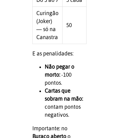
Curingão
(Joker)
50
— só na
Canastra
E as penalidades:
Não pegar o
morto:
-100
pontos.
Cartas que
sobram na mão:
contam pontos
negativos.
Importante: no
Buraco aberto
o