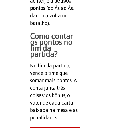
ao Rei) e a
de 1000
pontos
(do Ás ao Ás,
dando a volta no
baralho).
Como contar
os pontos no
fim da
partida?
No fim da partida,
vence o time que
somar mais pontos. A
conta junta três
coisas: os bônus, o
valor de cada carta
baixada na mesa e as
penalidades.