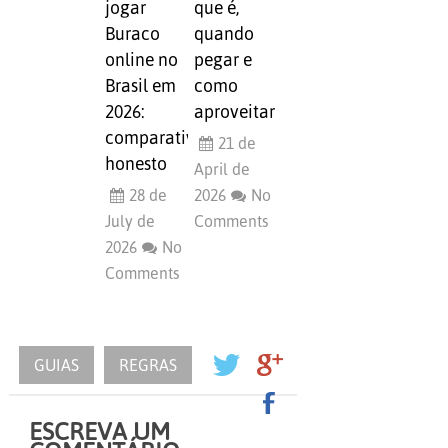
jogar
que é,
Buraco
quando
online no
pegar e
Brasil em
como
2026:
aproveitar
comparativo
21 de
honesto
April de
28 de
2026
No
July de
Comments
2026
No
Comments
GUIAS
REGRAS
ESCREVA UM