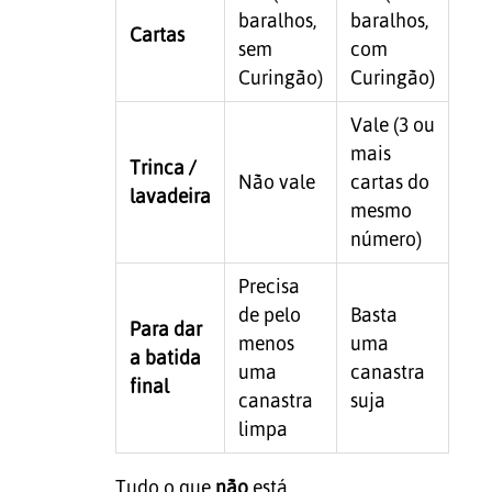
baralhos,
baralhos,
Cartas
sem
com
Curingão)
Curingão)
Vale (3 ou
mais
Trinca /
Não vale
cartas do
lavadeira
mesmo
número)
Precisa
de pelo
Basta
Para dar
menos
uma
a batida
uma
canastra
final
canastra
suja
limpa
Tudo o que
não
está