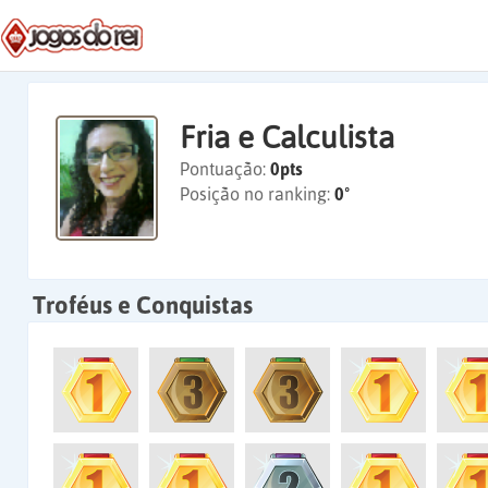
Fria e Calculista
Pontuação:
0pts
Posição no ranking:
0º
Troféus e Conquistas