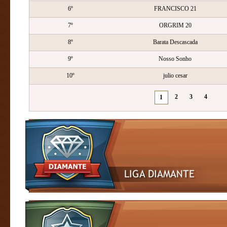
6º
FRANCISCO 21
7º
ORGRIM 20
8º
Barata Descascada
9º
Nosso Sonho
10º
julio cesar
2
3
4
1