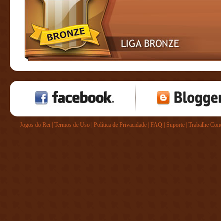
Jogos do Rei
|
Termos de Uso
|
Política de Privacidade
|
FAQ
|
Suporte
|
Trabalhe Con