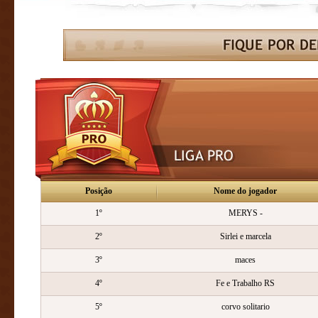
Posição
Nome do jogador
1º
MERYS -
2º
Sirlei e marcela
3º
maces
4º
Fe e Trabalho RS
5º
corvo solitario