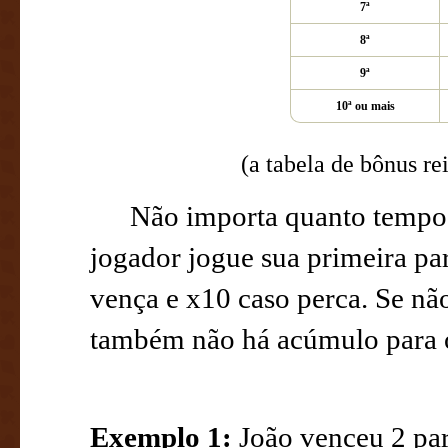
7ª
8ª
9ª
10ª ou mais
(a tabela de bônus re
Não importa quanto tempo d
jogador jogue sua primeira par
vença e x10 caso perca. Se nã
também não há acúmulo para o
Exemplo 1:
João venceu 2 par