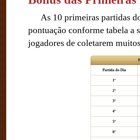
As 10 primeiras partidas 
pontuação conforme tabela a s
jogadores de coletarem muitos
P
Partida do Dia
1ª
2ª
3ª
4ª
5ª
6ª