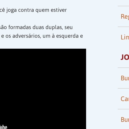
ê joga contra quem estiver
Re
são formadas duas duplas, seu
e e os adversários, um à esquerda e
Li
J
Bu
Ca
Bu