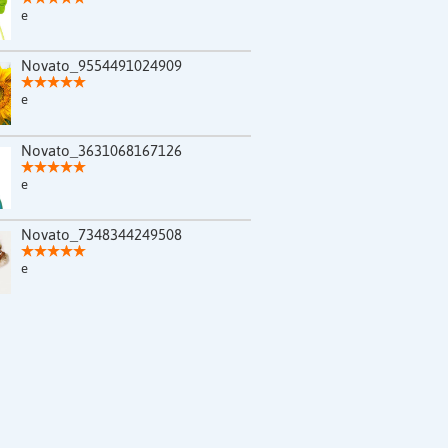
e
Novato_9554491024909
e
Novato_3631068167126
e
Novato_7348344249508
e