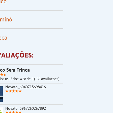
uco
minó
eca
VALIAÇÕES:
co Sem Trinca
dos usuários:
4.38
de
5
(
130
avaliações)
Novato_6040715698416
Novato_5967260267892