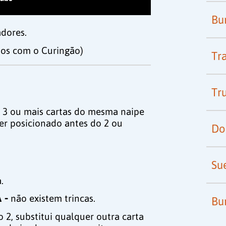
Bu
adores.
hos com o Curingão)
Tr
Tr
 3 ou mais cartas do mesma naipe
er posicionado antes do 2 ou
Do
Su
.
 -
não existem trincas.
Bu
 2, substitui qualquer outra carta