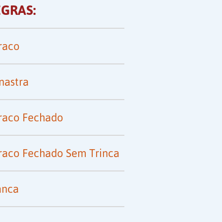
GRAS:
raco
nastra
raco Fechado
raco Fechado Sem Trinca
anca