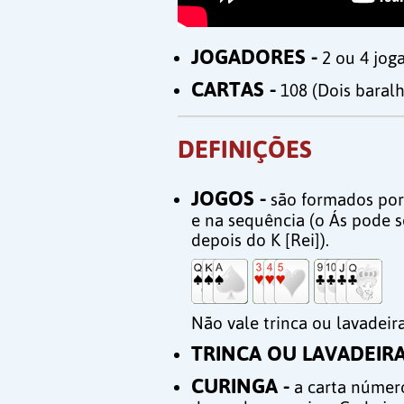
JOGADORES -
2 ou 4 jog
CARTAS -
108 (Dois baral
DEFINIÇÕES
JOGOS -
são formados por
e na sequência (o Ás pode s
depois do K [Rei]).
Não vale trinca ou lavadeira
TRINCA OU LAVADEIRA
CURINGA -
a carta número