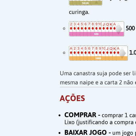
curinga.
500
1.
Uma canastra suja pode ser li
mesma naipe e a carta 2 não e
AÇÕES
COMPRAR -
comprar 1 car
Lixo (justificando a compra 
BAIXAR JOGO -
um jogo 