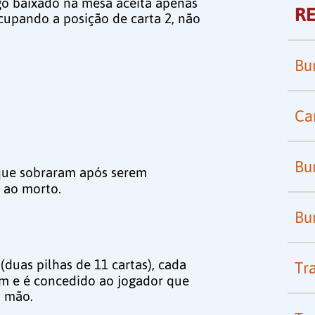
go baixado na mesa aceita apenas
RE
ocupando a posição de carta 2, não
Bu
Ca
Bu
 que sobraram após serem
e ao morto.
Bu
(duas pilhas de 11 cartas), cada
Tr
um e é concedido ao jogador que
a mão.