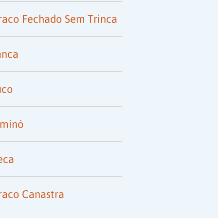
raco Fechado Sem Trinca
anca
uco
minó
eca
raco Canastra