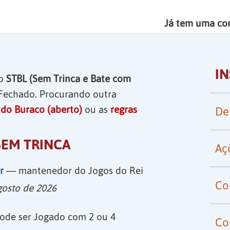
Já tem uma co
I
do
STBL (Sem Trinca e Bate com
 Fechado. Procurando outra
 do Buraco (aberto)
ou as
regras
De
EM TRINCA
Aç
r
— mantenedor do Jogos do Rei
Co
gosto de 2026
ode ser Jogado com 2 ou 4
Co