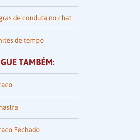
gras de conduta no chat
mites de tempo
OGUE TAMBÉM:
raco
nastra
raco Fechado