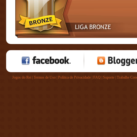
Jogos do Rei
|
Termos de Uso
|
Política de Privacidade
|
FAQ
|
Suporte
|
Trabalhe Con