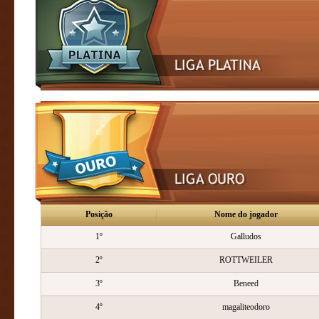
Posição
Nome do jogador
1º
Galludos
2º
ROTTWEILER
3º
Beneed
4º
magaliteodoro