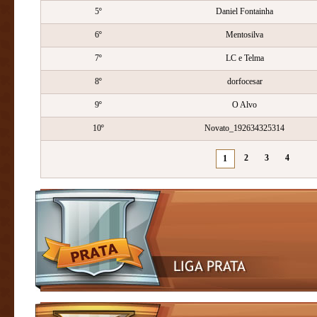
5º
Daniel Fontainha
6º
Mentosilva
7º
LC e Telma
8º
dorfocesar
9º
O Alvo
10º
Novato_192634325314
2
3
4
1