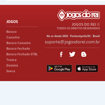
JOGOS
JOGOS DO REI ©
TODOS OS DIREITOS RESERVADOS
Buraco
No ar desde 2010 · Florianópolis/SC · Brasil
Canastra
suporte@jogosdorei.com.br
Buraco Canastra
Buraco Fechado
Buraco Fechado STBL
Tranca
Dominó
Sueca