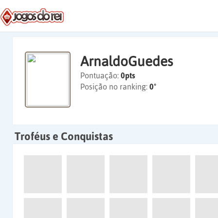
ArnaldoGuedes
Pontuação:
0pts
Posição no ranking:
0º
Troféus e Conquistas