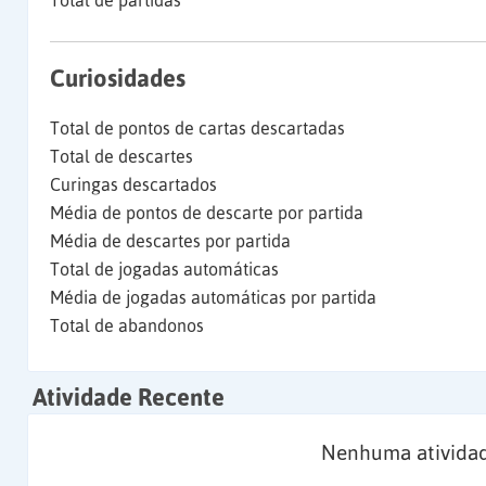
Total de partidas
Curiosidades
Total de pontos de cartas descartadas
Total de descartes
Curingas descartados
Média de pontos de descarte por partida
Média de descartes por partida
Total de jogadas automáticas
Média de jogadas automáticas por partida
Total de abandonos
Atividade Recente
Nenhuma atividad