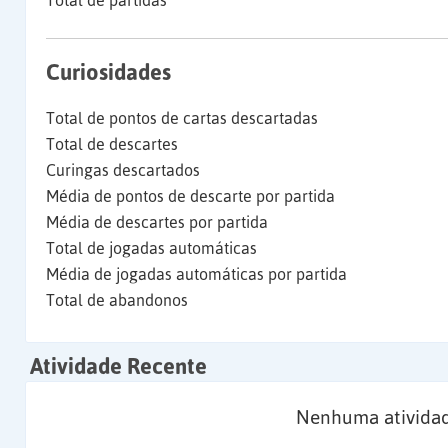
Total de partidas
Curiosidades
Total de pontos de cartas descartadas
Total de descartes
Curingas descartados
Média de pontos de descarte por partida
Média de descartes por partida
Total de jogadas automáticas
Média de jogadas automáticas por partida
Total de abandonos
Atividade Recente
Nenhuma atividad