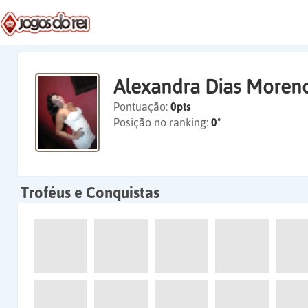
Alexandra Dias Moreno
Pontuação:
0pts
Posição no ranking:
0º
Troféus e Conquistas