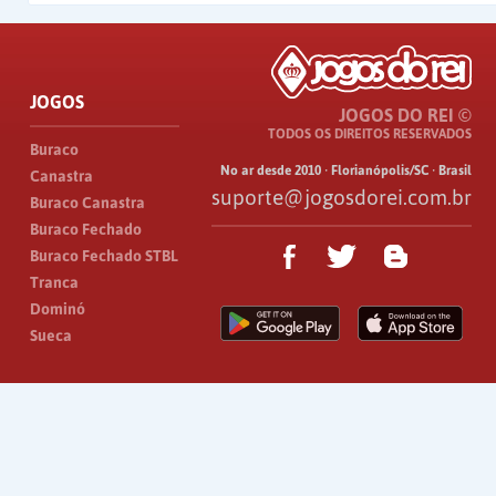
JOGOS
JOGOS DO REI ©
TODOS OS DIREITOS RESERVADOS
Buraco
No ar desde 2010 · Florianópolis/SC · Brasil
Canastra
suporte@jogosdorei.com.br
Buraco Canastra
Buraco Fechado
Buraco Fechado STBL
Tranca
Dominó
Sueca