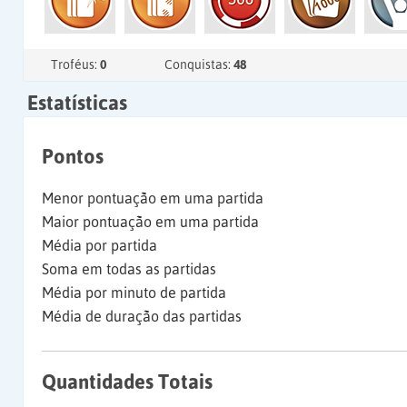
Troféus:
0
Conquistas:
48
Estatísticas
Pontos
Menor pontuação em uma partida
Maior pontuação em uma partida
Média por partida
Soma em todas as partidas
Média por minuto de partida
Média de duração das partidas
Quantidades Totais