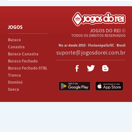
JOGOS
JOGOS DO REI ©
TODOS OS DIREITOS RESERVADOS
Buraco
No ar desde 2010 · Florianópolis/SC · Brasil
Canastra
suporte@jogosdorei.com.br
Buraco Canastra
Buraco Fechado
Buraco Fechado STBL
Tranca
Dominó
Sueca