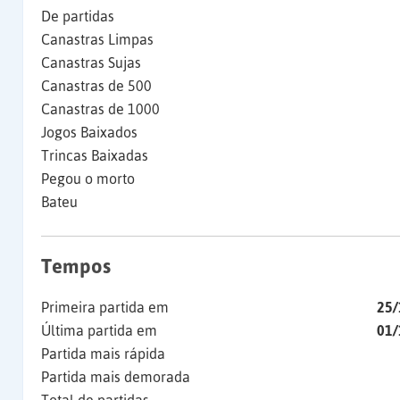
De partidas
Canastras Limpas
Canastras Sujas
Canastras de 500
Canastras de 1000
Jogos Baixados
Trincas Baixadas
Pegou o morto
Bateu
Tempos
Primeira partida em
25/
Última partida em
01/
Partida mais rápida
Partida mais demorada